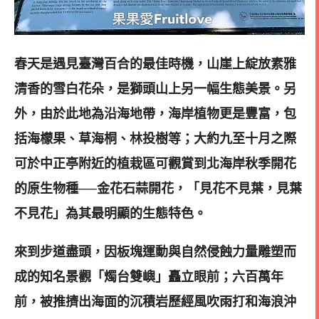
春天是遇見臺灣百合的最佳時機，山崖上綻放素雅
清香的雪白花朵，是獅頭山上另一幅生態美景。另
外，由於此地為沿海地帶，海岸植物更是豐富，包
括海檬果、草海桐、林投樹等；大約九至十月之際
可於中正亭附近的植栽區可觀賞到北海岸秋季開花
的原生物種──金花石蒜開花，「見花不見葉，見葉
不見花」為其最明顯的生態特色。
來到步道盡頭，因板塊運動與自然侵蝕力量雕塑而
成的知名景觀「燭台雙嶼」矗立眼前；六百萬年
前，被推擠出海面的沉積岩歷經風吹雨打和海浪沖