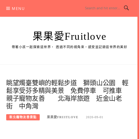
Skip
MENU
to
content
果果愛Fruitlove
帶著小孩一起探索這世界， 透過不同的視角來，感受並記錄這世界的美好
眺望燭臺雙嶼的輕鬆步道 獅頭山公園 輕
鬆享受芬多精與美景 免費停車 可推車
親子寵物友善 北海岸旅遊 近金山老
街 中角灣
新北寵物友善景點
果果愛FRUITLOVE
2020-09-01