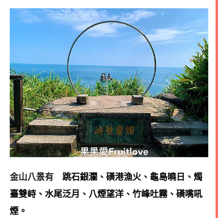
跳石銀瀾、磺港漁火、龜島曉日、燭
金山八景有
臺雙峙、水尾泛月、八煙望洋、竹峰吐霧、磺嘴吼
煙。