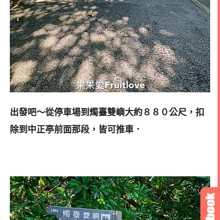
出發吧～從停車場到燭臺雙嶼大約８８０公尺，扣
除到中正亭前面那段，皆可推車．