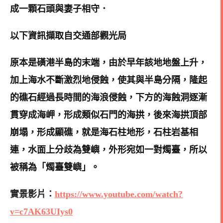
成一顆石頭與妻子相守．
以下資訊擷取自交通部觀光局
原本是磺港半島的末端，由於早年該地地盤上升，
加上海水不斷激烈地侵蝕，使其與半島分隔，隆起
的礁石經過長時間的海浪侵蝕，下方的海蝕洞逐漸
貫穿成海岬，形成類似石門的海拱，後來海拱頂部
崩塌，形成顯礁，就是海石柱地形，石柱岩基相
連，水面上分歧為雙嶼，外形宛如一對燭臺，所以
被稱為「燭臺雙嶼」。
實景影片：
https://www.youtube.com/watch?
v=c7AK63UIys0