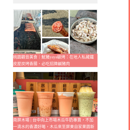
桃園觀音美食｜魷豬yaya碳烤：在地人私藏鐵
皮屋炭烤香腸、必吃招牌鹹豬肉
南屏木場 | 台中向上市場木瓜牛奶專賣，不加
一滴水的香濃好喝，木瓜來至屏東自家果園新