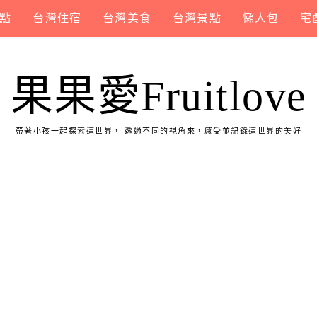
點
台灣住宿
台灣美食
台灣景點
懶人包
宅
果果愛Fruitlove
帶著小孩一起探索這世界， 透過不同的視角來，感受並記錄這世界的美好