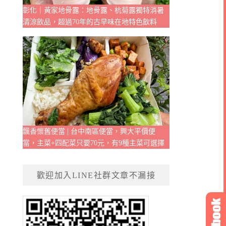
彰化｜黃家地骨露：地骨露、杭菊露獨特消暑
清涼飲品，超過70年的古早味在地特色飲料
飄香懷舊便當 | 台中南區便當，興大平價便
當，主菜+四配菜只要70元，有9種主菜可選擇
歡迎加入LINE社群文章不漏接