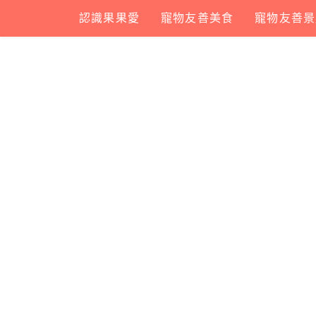
Skip
認識果果愛
寵物友善美食
寵物友善景
to
content