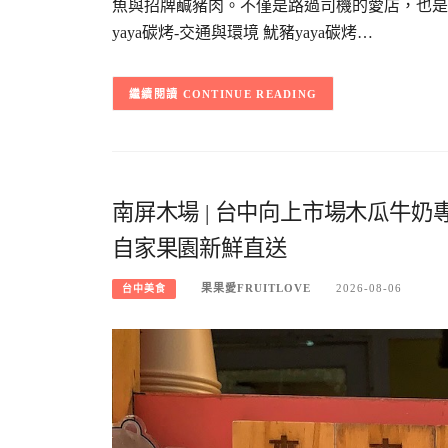
魚與招牌鹹豬肉。不僅是路過司機的愛店，也是
yaya碳烤-交通與環境 魷豬yaya碳烤…
CONTINUE READING
南屏木場 | 台中向上市場木瓜牛
自家果園新鮮直送
果果愛FRUITLOVE
2026-08-06
台中美食