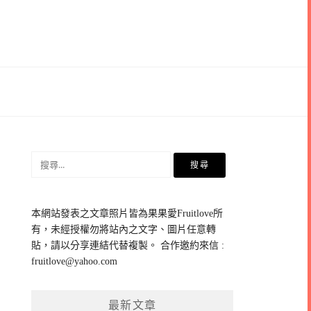
搜
尋
關
鍵
本網站發表之文章照片皆為果果愛Fruitlove所
字:
有，未經授權勿將站內之文字、圖片任意轉
貼，請以分享連結代替複製。 合作邀約來信 :
fruitlove@yahoo.com
最新文章