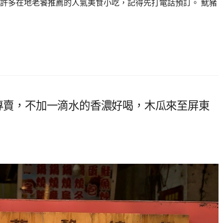
許多在地老饕推薦的人氣美食小吃，記得先打電話預訂。 魷豬
奶專賣，不加一滴水的香濃好喝，木瓜來至屏東