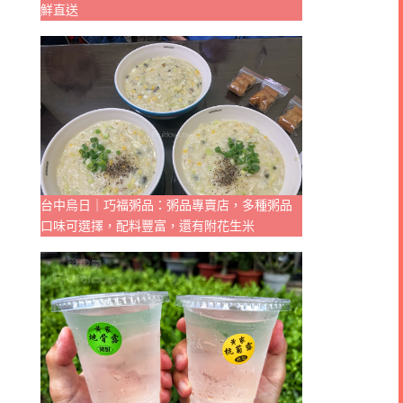
鮮直送
台中烏日｜巧福粥品：粥品專賣店，多種粥品
口味可選擇，配料豐富，還有附花生米