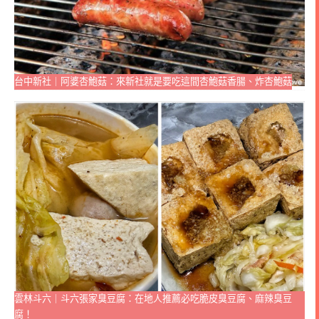
台中新社｜阿婆杏鮑菇：來新社就是要吃這間杏鮑菇香腸、炸杏鮑菇
雲林斗六｜斗六張家臭豆腐：在地人推薦必吃脆皮臭豆腐、麻辣臭豆
腐！