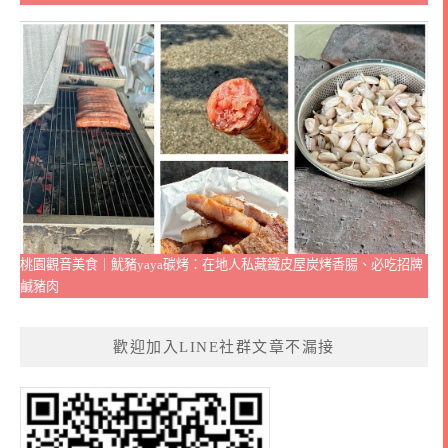
桃園觀音美食｜魷豬yaya碳烤：在地人私藏鐵皮屋炭烤香腸、必吃招牌
鹹豬肉
歡迎加入LINE社群文章不漏接