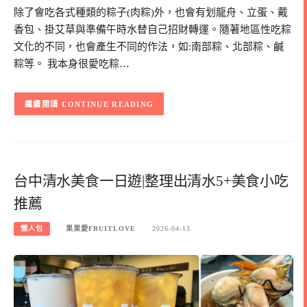
除了會吃各式種類的粽子(肉粽)外，也會有划龍舟、立蛋、戴
香包、掛艾草與準備午時水替自己招財轉運。隨著地區性吃粽
文化的不同，也會產生不同的作法，如:南部粽、北部粽、鹹
粽等。 我本身很愛吃粽…
CONTINUE READING
台中清水美食一日遊|整理出清水5+美食小吃
推薦
懶人包
果果愛FRUITLOVE
2026-04-13