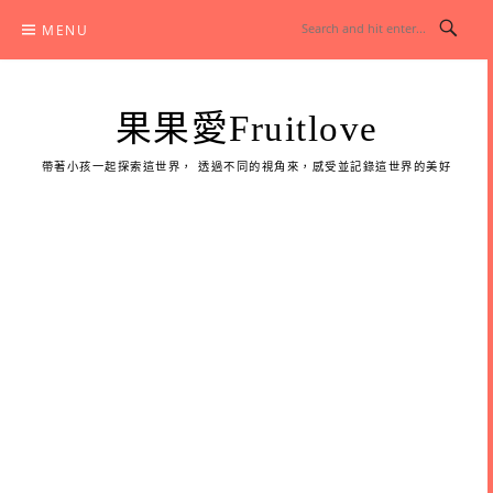
Skip
MENU
to
content
果果愛Fruitlove
帶著小孩一起探索這世界， 透過不同的視角來，感受並記錄這世界的美好