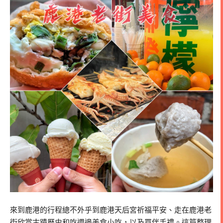
來到鹿港的行程總不外乎到鹿港天后宮祈福平安、走在鹿港老
街欣賞古蹟歷史和吃週邊美食小吃，以及買伴手禮。這篇整理