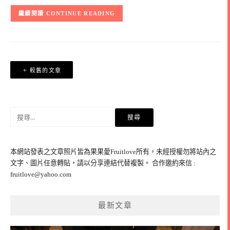
CONTINUE READING
文
較舊的文章
章
導
覽
搜
尋
關
鍵
本網站發表之文章照片皆為果果愛Fruitlove所有，未經授權勿將站內之
字:
文字、圖片任意轉貼，請以分享連結代替複製。 合作邀約來信 :
fruitlove@yahoo.com
最新文章