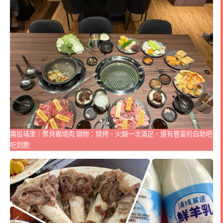
南投埔里｜聚貝鄉燒肉 鍋物：燒烤、火鍋一次滿足，還有豐富的自助吧
吃到飽