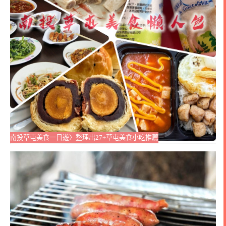
南投草屯美食一日遊〉整理出27+草屯美食小吃推薦