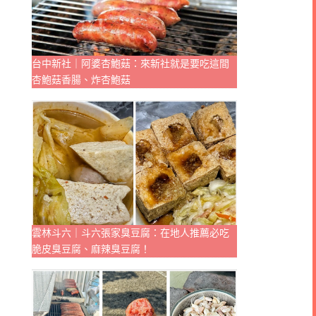
台中新社｜阿婆杏鮑菇：來新社就是要吃這間
杏鮑菇香腸、炸杏鮑菇
雲林斗六｜斗六張家臭豆腐：在地人推薦必吃
脆皮臭豆腐、麻辣臭豆腐！