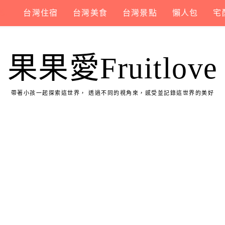
點
台灣住宿
台灣美食
台灣景點
懶人包
宅
果果愛Fruitlove
帶著小孩一起探索這世界， 透過不同的視角來，感受並記錄這世界的美好