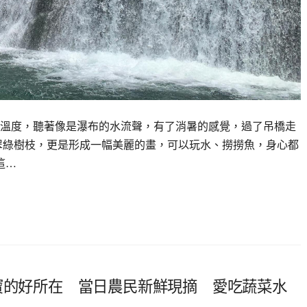
溫度，聽著像是瀑布的水流聲，有了消暑的感覺，過了吊橋走
翠綠樹枝，更是形成一幅美麗的畫，可以玩水、撈撈魚，身心都
這…
寶的好所在 當日農民新鮮現摘 愛吃蔬菜水