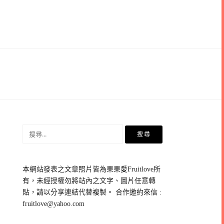
搜
尋
關
鍵
本網站發表之文章照片皆為果果愛Fruitlove所
字:
有，未經授權勿將站內之文字、圖片任意轉
貼，請以分享連結代替複製。 合作邀約來信 :
fruitlove@yahoo.com