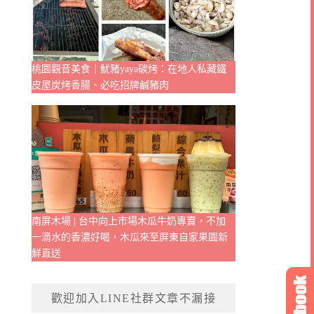
桃園觀音美食｜魷豬yaya碳烤：在地人私藏鐵
皮屋炭烤香腸、必吃招牌鹹豬肉
南屏木場 | 台中向上市場木瓜牛奶專賣，不加
一滴水的香濃好喝，木瓜來至屏東自家果園新
鮮直送
歡迎加入LINE社群文章不漏接