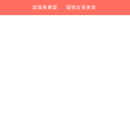
Skip
認識果果愛
寵物友善美食
寵物友善景
to
content