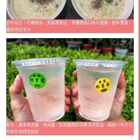
台中烏日｜巧福粥品：粥品專賣店，多種粥品口味可選擇，配料豐富，
還有附花生米
彰化｜黃家地骨露：地骨露、杭菊露獨特消暑清涼飲品，超過70年的古
早味在地特色飲料