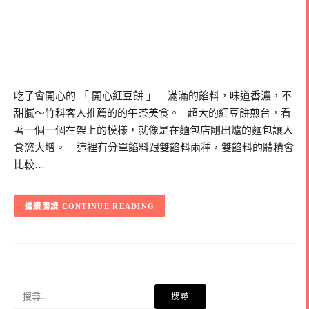
吃了會開心的 「 開心紅豆餅 」 滿滿的餡料，味道香濃，不
甜膩～竹科客人推薦的的午茶美食。 超大的紅豆餅煎台，看
著一個一個在架上的模樣，就像是在麵包店剛出爐的麵包讓人
食慾大增。 這裡有分單餡料跟雙餡料兩種，雙餡料的體積會
比較…
CONTINUE READING
搜
尋