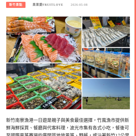
新竹景點
果果愛FRUITLOVE
2026-05-08
新竹南寮漁港一日遊是親子與美食最佳選擇，竹風漁市提供新
鮮海鮮採買、餐廳與代客料理，波光市集有各式小吃，餐後可
至國際風箏賽場的廣闊草地放風箏、野餐，或沿著新竹17公里