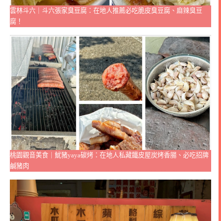
雲林斗六｜斗六張家臭豆腐：在地人推薦必吃脆皮臭豆腐、麻辣臭豆
腐！
桃園觀音美食｜魷豬yaya碳烤：在地人私藏鐵皮屋炭烤香腸、必吃招牌
鹹豬肉