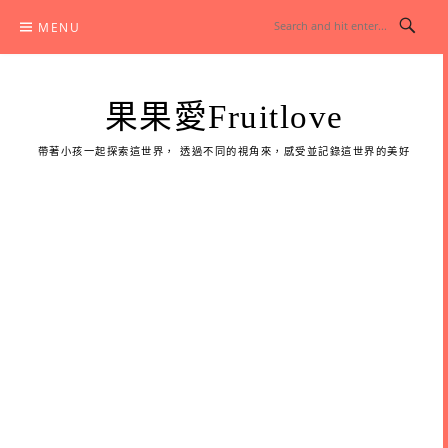
Skip
MENU
to
content
果果愛Fruitlove
帶著小孩一起探索這世界， 透過不同的視角來，感受並記錄這世界的美好