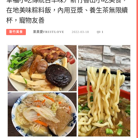
幸福小吃傳統古早味〉新竹香山小吃美食，
在地美味粽料飯，內用豆漿、養生茶無限續
杯，寵物友善
新竹美食
果果愛FRUITLOVE
2022-03-18
1