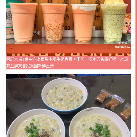
南屏木場 | 台中向上市場木瓜牛奶專賣，不加一滴水的香濃好喝，木瓜
來至屏東自家果園新鮮直送