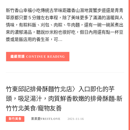
新竹香山幸福小吃傳統古早味距離香山濕地賞蟹步道還是青青
草原都只要５分鐘左右車程，除了美味更多了滿滿的溫暖與人
情味，有粽料飯、刈包、肉粽、牛肉麵，還有一碗一碗蒸煮出
來的濃郁湯品，聽說炒米粉也很好吃，假日內用還有點一杯豆
漿或是飯店用的養生茶，可…
CONTINUE READING
竹東邱記排骨酥麵竹北店〉入口即化的芋
頭，吸足湯汁，肉質鮮香軟嫩的排骨酥麵-新
竹竹北美食/寵物友善
新竹美食
果果愛FRUITLOVE
2021-11-16