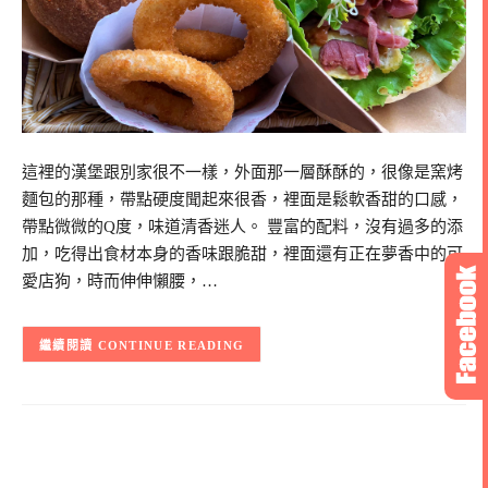
這裡的漢堡跟別家很不一樣，外面那一層酥酥的，很像是窯烤
麵包的那種，帶點硬度聞起來很香，裡面是鬆軟香甜的口感，
帶點微微的Q度，味道清香迷人。 豐富的配料，沒有過多的添
加，吃得出食材本身的香味跟脆甜，裡面還有正在夢香中的可
愛店狗，時而伸伸懶腰，…
CONTINUE READING