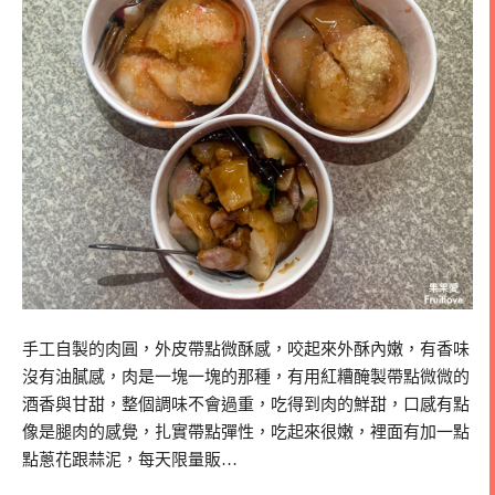
手工自製的肉圓，外皮帶點微酥感，咬起來外酥內嫩，有香味
沒有油膩感，肉是一塊一塊的那種，有用紅糟醃製帶點微微的
酒香與甘甜，整個調味不會過重，吃得到肉的鮮甜，口感有點
像是腿肉的感覺，扎實帶點彈性，吃起來很嫩，裡面有加一點
點蔥花跟蒜泥，每天限量販…