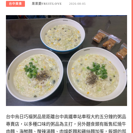
台中美食
果果愛FRUITLOVE
2026-08-05
台中烏日巧福粥品是距離台中高鐵車站車程大約五分鐘的粥品
專賣店，以多種口味的粥品為主打，另外麵食類有販售紅燒牛
肉麵、海鮮麵、酸辣湯麵、肉燥乾麵和雞絲麵加蛋，飯類的部