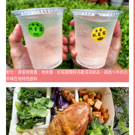
彰化｜黃家地骨露：地骨露、杭菊露獨特消暑清涼飲品，超過70年的古
早味在地特色飲料