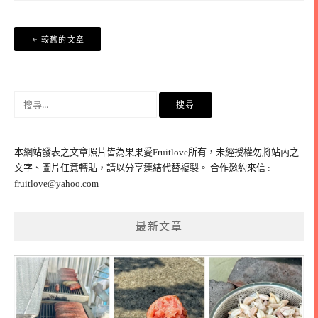
文
較舊的文章
章
導
覽
搜
尋
關
鍵
本網站發表之文章照片皆為果果愛Fruitlove所有，未經授權勿將站內之
字:
文字、圖片任意轉貼，請以分享連結代替複製。 合作邀約來信 :
fruitlove@yahoo.com
最新文章