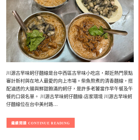
川源古早味蚵仔麵線是台中西區古早味小吃店，鄰近熱門景點
審計新村與在地人最愛的向上市場。柴魚熬煮的清香麵線，搭
配滷透的大腸與鮮甜飽滿的蚵仔，是許多老饕當作早午餐及午
餐的口袋名單。 川源古早味蚵仔麵線-店家環境 川源古早味蚵
仔麵線位在台中美村路…
CONTINUE READING