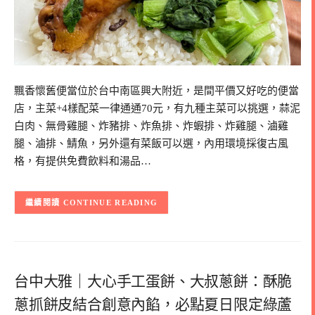
飄香懷舊便當位於台中南區興大附近，是間平價又好吃的便當
店，主菜+4樣配菜一律通通70元，有九種主菜可以挑選，蒜泥
白肉、無骨雞腿、炸豬排、炸魚排、炸蝦排、炸雞腿、滷雞
腿、滷排、鯖魚，另外還有菜飯可以選，內用環境採復古風
格，有提供免費飲料和湯品…
CONTINUE READING
台中大雅｜大心手工蛋餅、大叔蔥餅：酥脆
蔥抓餅皮結合創意內餡，必點夏日限定綠蘆