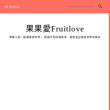
Skip
MENU
to
content
果果愛Fruitlove
帶著小孩一起探索這世界， 透過不同的視角來，感受並記錄這世界的美好