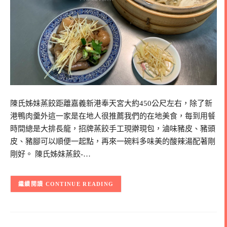
陳氏姊妹蒸餃距離嘉義新港奉天宮大約450公尺左右，除了新
港鴨肉羹外這一家是在地人很推薦我們的在地美食，每到用餐
時間總是大排長龍，招牌蒸餃手工現擀現包，滷味豬皮、豬頭
皮、豬腳可以順便一起點，再來一碗料多味美的酸辣湯配著剛
剛好。 陳氏姊妹蒸餃-…
CONTINUE READING