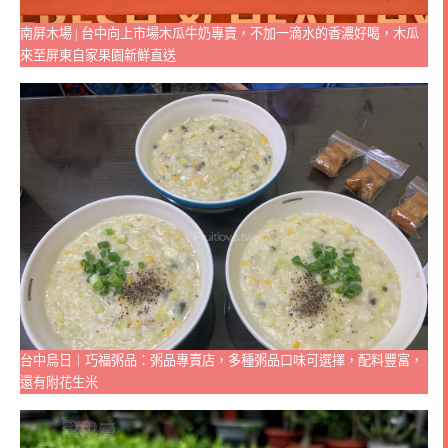
南屏木場 | 台中向上市場木瓜牛奶專賣，不加一滴水的香濃好喝，木瓜
來至屏東自家果園新鮮直送
台中烏日｜巧福粥品：粥品專賣店，多種粥品口味可選擇，配料豐富，
還有附花生米