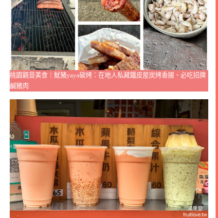
桃園觀音美食｜魷豬yaya碳烤：在地人私藏鐵皮屋炭烤香腸、必吃招牌
鹹豬肉