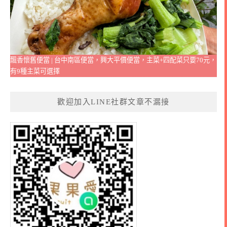
飄香懷舊便當 | 台中南區便當，興大平價便當，主菜+四配菜只要70元，
有9種主菜可選擇
歡迎加入LINE社群文章不漏接