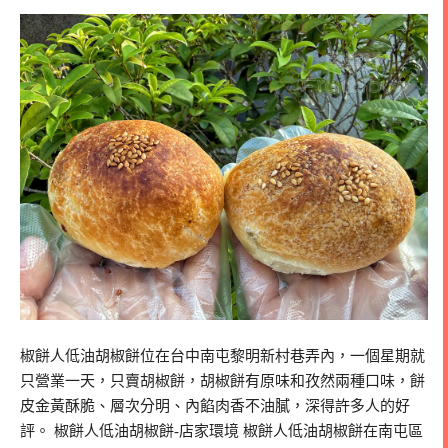
椒餅人低油胡椒餅位在台中南屯黎明新村巷弄內，一個星期就
只營業一天，只賣胡椒餅，胡椒餅有原味和孜然兩種口味，餅
皮金黃酥脆、層次分明、內餡肉香不油膩，深得許多人的好
評。 椒餅人低油胡椒餅-店家環境 椒餅人低油胡椒餅在南屯區