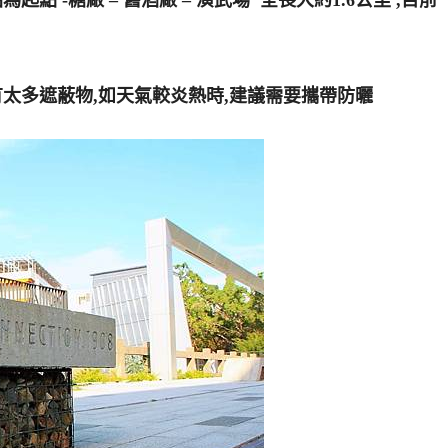
點 -糖廠 – 舊酒廠 – 演武場 全長大約1.6公里 ,目前
有太多遮蔽物,如天氣較炎熱時,建議需要攜帶防曬