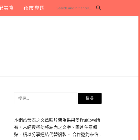
配美食
夜市專區
搜
尋
關
鍵
本網站發表之文章照片皆為果果愛Fruitlove所
字:
有，未經授權勿將站內之文字、圖片任意轉
貼，請以分享連結代替複製。 合作邀約來信 :