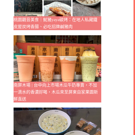
桃園觀音美食｜魷豬yaya碳烤：在地人私藏鐵
皮屋炭烤香腸、必吃招牌鹹豬肉
南屏木場 | 台中向上市場木瓜牛奶專賣，不加
一滴水的香濃好喝，木瓜來至屏東自家果園新
鮮直送