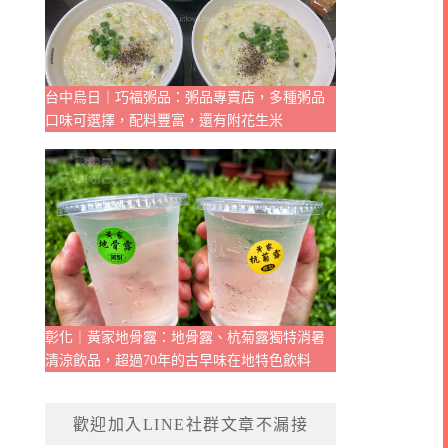
台中烏日｜巧福粥品：粥品專賣店，多種粥品
口味可選擇，配料豐富，還有附花生米
彰化｜黃家地骨露：地骨露、杭菊露獨特消暑
清涼飲品，超過70年的古早味在地特色飲料
歡迎加入LINE社群文章不漏接