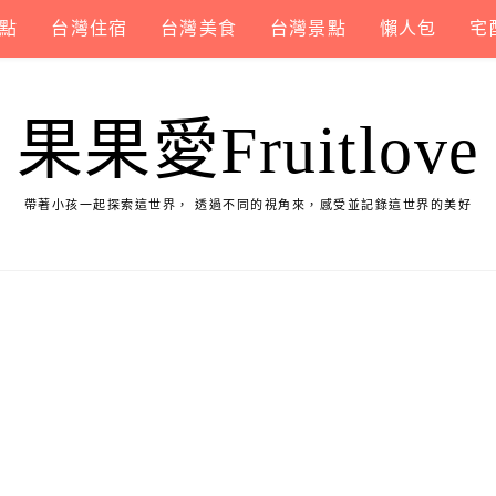
點
台灣住宿
台灣美食
台灣景點
懶人包
宅
果果愛Fruitlove
帶著小孩一起探索這世界， 透過不同的視角來，感受並記錄這世界的美好