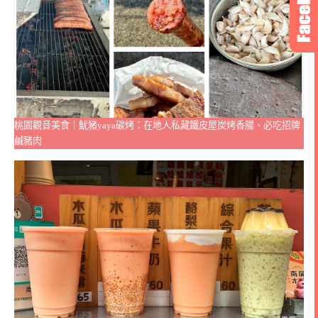
桃園觀音美食｜魷豬yaya碳烤：在地人私藏鐵皮屋炭烤香腸、必吃招牌
鹹豬肉