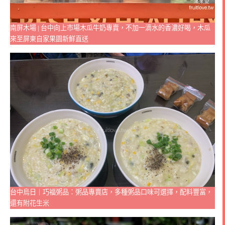
南屏木場 | 台中向上市場木瓜牛奶專賣，不加一滴水的香濃好喝，木瓜
來至屏東自家果園新鮮直送
台中烏日｜巧福粥品：粥品專賣店，多種粥品口味可選擇，配料豐富，
還有附花生米