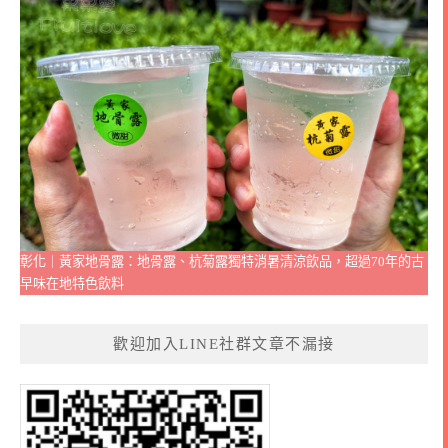
彰化｜黃家地骨露：地骨露、杭菊露獨特消暑清涼飲品，超過70年的古
早味在地特色飲料
歡迎加入LINE社群文章不漏接