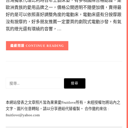
台灣獨家代理比利時百年工藝床墊，有多項國際合格認證，是
歐洲貴族的愛用品牌之一，價格公開透明不隨便加價，賣得最
好的是可以依照喜好調整角度的電動床，電動床還有分按摩跟
沒有按摩的，好多朋友推薦一定要買的劇院式電動沙發，有氣
氛的燈光還有環繞的音響，…
CONTINUE READING
搜
尋
關
鍵
本網站發表之文章照片皆為果果愛Fruitlove所有，未經授權勿將站內之
字:
文字、圖片任意轉貼，請以分享連結代替複製。 合作邀約來信 :
fruitlove@yahoo.com