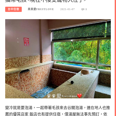
台中住宿
果果愛FRUITLOVE
2021-01-07
1
變冷就是要泡湯，一起帶著毛孩來去谷關泡湯，連在地人也推
薦的優質店家 飯店也有提供住宿，僅湯屋無法事先預訂，依