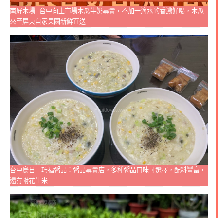
南屏木場 | 台中向上市場木瓜牛奶專賣，不加一滴水的香濃好喝，木瓜
來至屏東自家果園新鮮直送
台中烏日｜巧福粥品：粥品專賣店，多種粥品口味可選擇，配料豐富，
還有附花生米