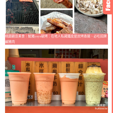
桃園觀音美食｜魷豬yaya碳烤：在地人私藏鐵皮屋炭烤香腸、必吃招牌
鹹豬肉