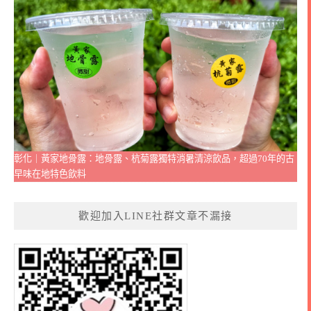
彰化｜黃家地骨露：地骨露、杭菊露獨特消暑清涼飲品，超過70年的古
早味在地特色飲料
歡迎加入LINE社群文章不漏接