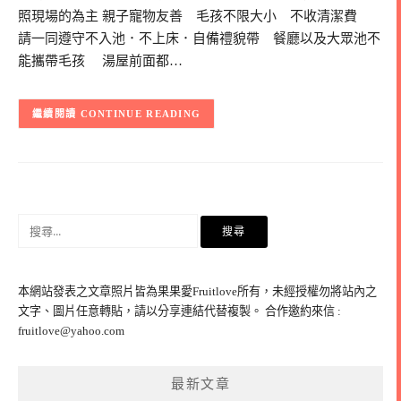
照現場的為主 親子寵物友善 毛孩不限大小 不收清潔費
請一同遵守不入池．不上床．自備禮貌帶 餐廳以及大眾池不
能攜帶毛孩 湯屋前面都…
CONTINUE READING
搜
尋
關
鍵
本網站發表之文章照片皆為果果愛Fruitlove所有，未經授權勿將站內之
字:
文字、圖片任意轉貼，請以分享連結代替複製。 合作邀約來信 :
fruitlove@yahoo.com
最新文章