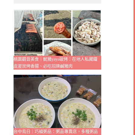
桃園觀音美食｜魷豬yaya碳烤：在地人私藏鐵
皮屋炭烤香腸、必吃招牌鹹豬肉
台中烏日｜巧福粥品：粥品專賣店，多種粥品