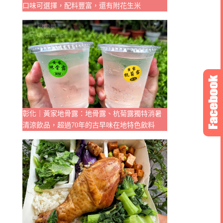
口味可選擇，配料豐富，還有附花生米
彰化｜黃家地骨露：地骨露、杭菊露獨特消暑
清涼飲品，超過70年的古早味在地特色飲料