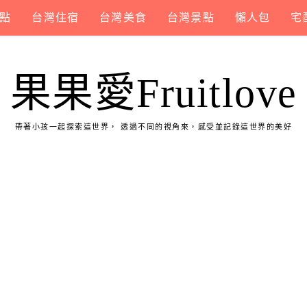
點
台灣住宿
台灣美食
台灣景點
懶人包
宅
果果愛Fruitlove
帶著小孩一起探索這世界， 透過不同的視角來，感受並記錄這世界的美好