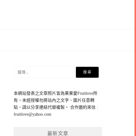
搜
尋
關
鍵
本網站發表之文章照片皆為果果愛Fruitlove所
字:
有，未經授權勿將站內之文字、圖片任意轉
貼，請以分享連結代替複製。 合作邀約來信 :
fruitlove@yahoo.com
最新文章