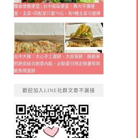
飄香懷舊便當 | 台中南區便當，興大平價便
當，主菜+四配菜只要70元，有9種主菜可選擇
台中大雅｜大心手工蛋餅、大叔蔥餅：酥脆蔥
抓餅皮結合創意內餡，必點夏日限定綠蘆筍與
魷魚燒蛋餅
歡迎加入LINE社群文章不漏接