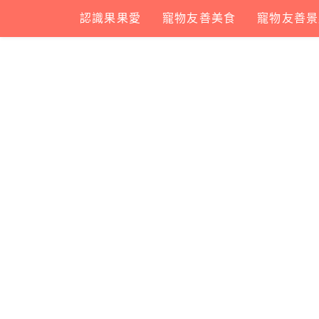
Skip
認識果果愛
寵物友善美食
寵物友善景
to
content