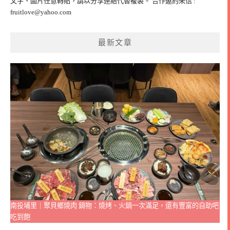
文字、圖片任意轉貼，請以分享連結代替複製。 合作邀約來信 :
fruitlove@yahoo.com
最新文章
南投埔里｜聚貝鄉燒肉 鍋物：燒烤、火鍋一次滿足，還有豐富的自助吧
吃到飽