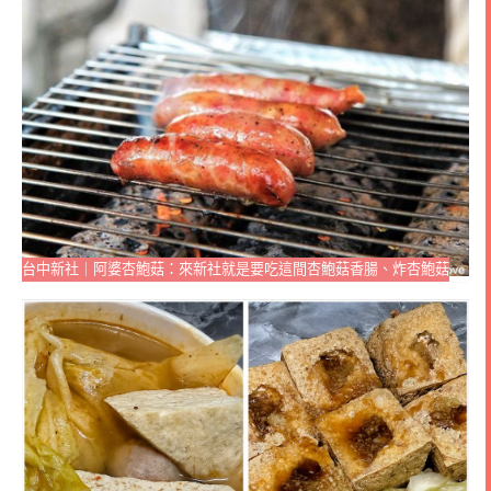
台中新社｜阿婆杏鮑菇：來新社就是要吃這間杏鮑菇香腸、炸杏鮑菇