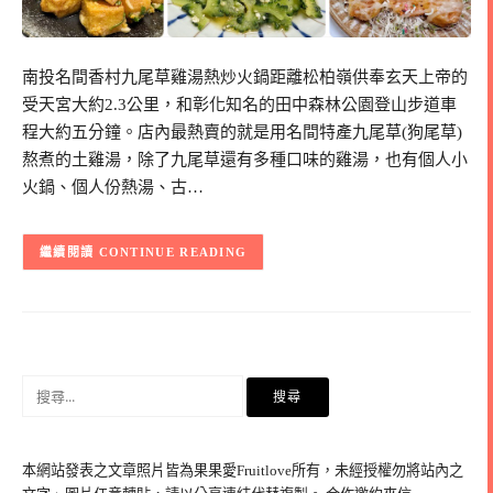
南投名間香村九尾草雞湯熱炒火鍋距離松柏嶺供奉玄天上帝的
受天宮大約2.3公里，和彰化知名的田中森林公園登山步道車
程大約五分鐘。店內最熱賣的就是用名間特產九尾草(狗尾草)
熬煮的土雞湯，除了九尾草還有多種口味的雞湯，也有個人小
火鍋、個人份熱湯、古…
CONTINUE READING
搜
尋
關
鍵
本網站發表之文章照片皆為果果愛Fruitlove所有，未經授權勿將站內之
字: