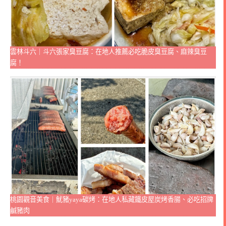
雲林斗六｜斗六張家臭豆腐：在地人推薦必吃脆皮臭豆腐、麻辣臭豆
腐！
桃園觀音美食｜魷豬yaya碳烤：在地人私藏鐵皮屋炭烤香腸、必吃招牌
鹹豬肉