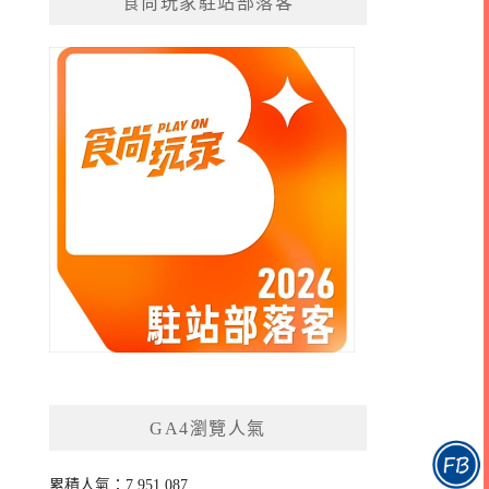
食尚玩家駐站部落客
GA4瀏覽人氣
累積人氣：7,951,087