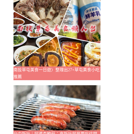
南投草屯美食一日遊〉整理出27+草屯美食小吃
推薦
台中新社｜阿婆杏鮑菇：來新社就是要吃這間