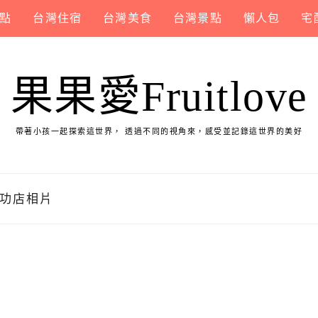
點
台灣住宿
台灣美食
台灣景點
懶人包
宅
果果愛Fruitlove
帶著小孩一起探索這世界， 透過不同的視角來，感受並記錄這世界的美好
屯軍功店相片