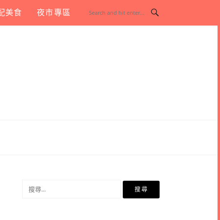
配美食
夜市專區
搜
尋
關
鍵