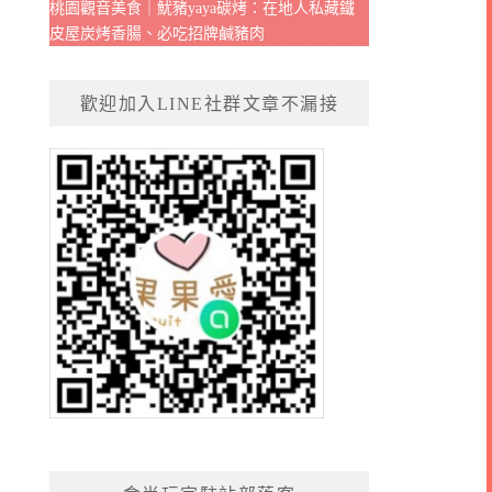
桃園觀音美食｜魷豬yaya碳烤：在地人私藏鐵
皮屋炭烤香腸、必吃招牌鹹豬肉
歡迎加入LINE社群文章不漏接