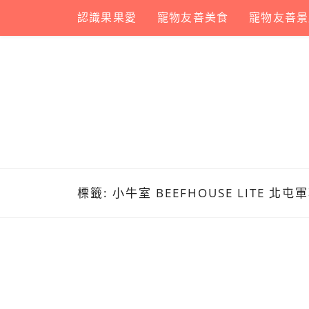
Skip
認識果果愛
寵物友善美食
寵物友善景
to
content
標籤:
小牛室 BEEFHOUSE LITE 北