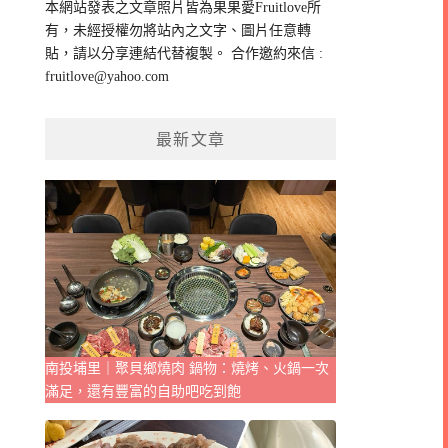
本網站發表之文章照片皆為果果愛Fruitlove所
字:
有，未經授權勿將站內之文字、圖片任意轉
貼，請以分享連結代替複製。 合作邀約來信 :
fruitlove@yahoo.com
最新文章
南投埔里｜聚貝鄉燒肉 鍋物：燒烤、火鍋一次
滿足，還有豐富的自助吧吃到飽