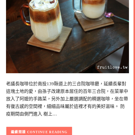
老議長咖啡位於南投139縣道上的三合院咖啡廳，延續長輩對
這塊土地的愛，由孫子改建原本居住的百年三合院，在菜單中
放入了阿嬤的手路菜，另外加上嚴選調配的精選咖啡，坐在帶
有復古感的空間裡，細細品味屬於這裡才有的美好滋味。 防
疫期間由側門進入 樹上…
CONTINUE READING