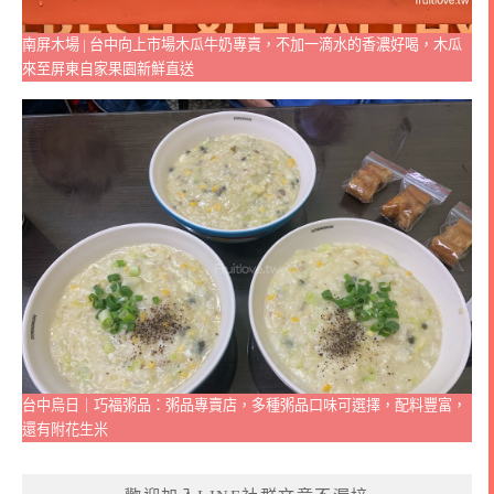
南屏木場 | 台中向上市場木瓜牛奶專賣，不加一滴水的香濃好喝，木瓜
來至屏東自家果園新鮮直送
台中烏日｜巧福粥品：粥品專賣店，多種粥品口味可選擇，配料豐富，
還有附花生米