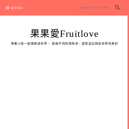
Skip
MENU
to
content
果果愛Fruitlove
帶著小孩一起探索這世界， 透過不同的視角來，感受並記錄這世界的美好