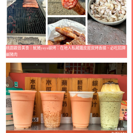
桃園觀音美食｜魷豬yaya碳烤：在地人私藏鐵皮屋炭烤香腸、必吃招牌
鹹豬肉