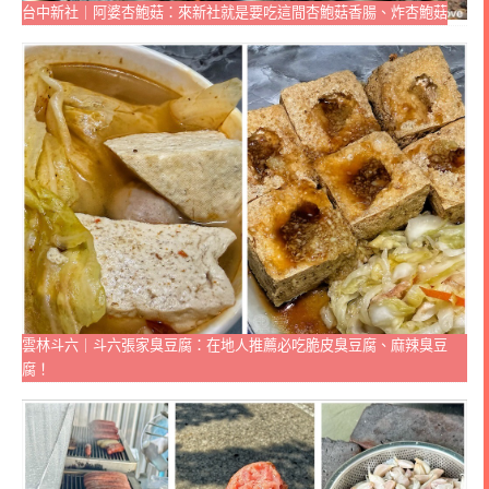
台中新社｜阿婆杏鮑菇：來新社就是要吃這間杏鮑菇香腸、炸杏鮑菇
雲林斗六｜斗六張家臭豆腐：在地人推薦必吃脆皮臭豆腐、麻辣臭豆
腐！