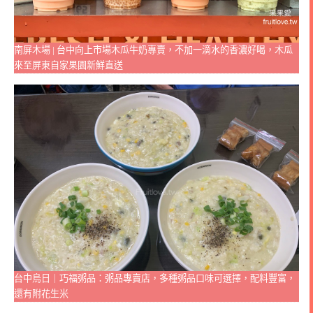
南屏木場 | 台中向上市場木瓜牛奶專賣，不加一滴水的香濃好喝，木瓜
來至屏東自家果園新鮮直送
台中烏日｜巧福粥品：粥品專賣店，多種粥品口味可選擇，配料豐富，
還有附花生米