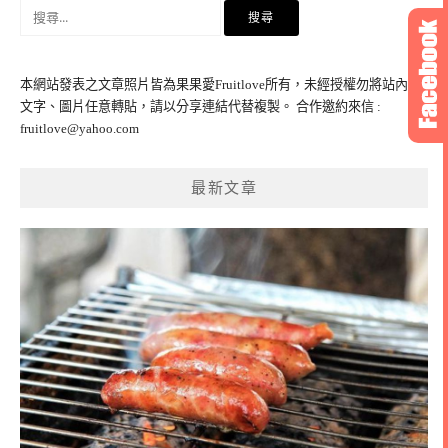
搜
尋
關
鍵
本網站發表之文章照片皆為果果愛Fruitlove所有，未經授權勿將站內之
字:
文字、圖片任意轉貼，請以分享連結代替複製。 合作邀約來信 :
fruitlove@yahoo.com
最新文章