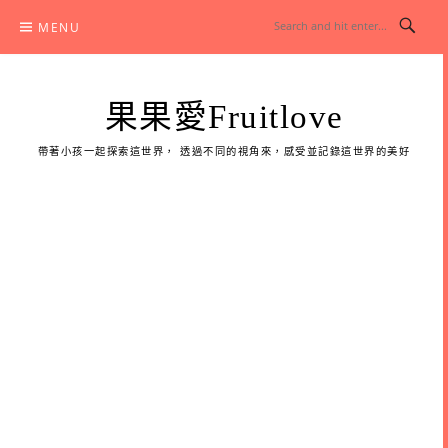
Skip
MENU
to
content
果果愛Fruitlove
帶著小孩一起探索這世界， 透過不同的視角來，感受並記錄這世界的美好