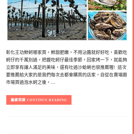
彰化王功鮮蚵哪家買，鮮甜肥嫩，不用沾醬就好好吃，喜歡吃
蚵仔的千萬別過，把握吃蚵仔最佳季節，回家烤一下，就能夠
立即享有讓人滿足的美味，還有吐過沙蛤蜊也很推薦喔! 這次
要推薦給大家的是我們每次去都會購買的店家，自從在賣場跟
市場買過泡水蚵之後，…
CONTINUE READING