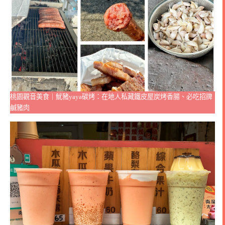
桃園觀音美食｜魷豬yaya碳烤：在地人私藏鐵皮屋炭烤香腸、必吃招牌
鹹豬肉