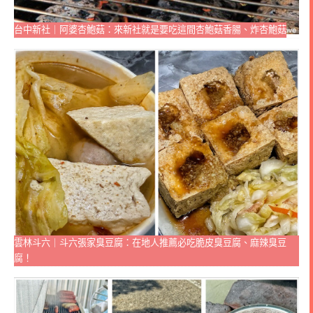
台中新社｜阿婆杏鮑菇：來新社就是要吃這間杏鮑菇香腸、炸杏鮑菇
雲林斗六｜斗六張家臭豆腐：在地人推薦必吃脆皮臭豆腐、麻辣臭豆
腐！