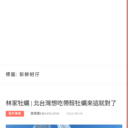
標籤:
新鮮蚵仔
林家牡蠣 | 北台灣想吃帶殼牡蠣來這就對了
新竹美食
果果愛FRUITLOVE
2025-09-29