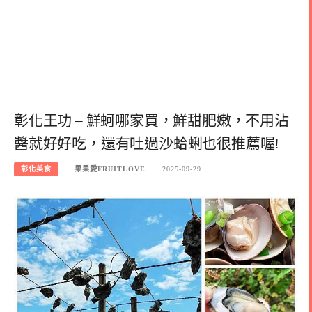
彰化王功 – 鮮蚵哪家買，鮮甜肥嫩，不用沾
醬就好好吃，還有吐過沙蛤蜊也很推薦喔!
彰化美食
果果愛FRUITLOVE
2025-09-29