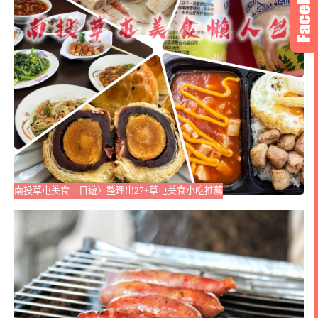
南投草屯美食一日遊〉整理出27+草屯美食小吃推薦