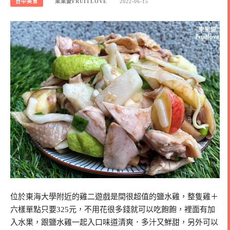
台中美食
果果愛FRUITLOVE
2022-06-15
位於東海大學附近的雞二遊戲是間很超值的鹽水雞，整隻雞＋
六樣單點只要325元，不用花很多錢就可以吃飽飽，裡面有加
入水果，跟鹽水雞一起入口味道清爽．多汁又鮮甜，另外可以