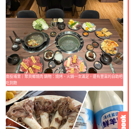
南投埔里｜聚貝鄉燒肉 鍋物：燒烤、火鍋一次滿足，還有豐富的自助吧
吃到飽