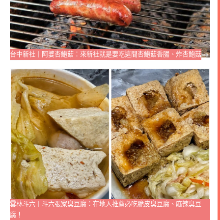
台中新社｜阿婆杏鮑菇：來新社就是要吃這間杏鮑菇香腸、炸杏鮑菇
雲林斗六｜斗六張家臭豆腐：在地人推薦必吃脆皮臭豆腐、麻辣臭豆
腐！