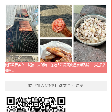
桃園觀音美食｜魷豬yaya碳烤：在地人私藏鐵皮屋炭烤香腸、必吃招牌
鹹豬肉
歡迎加入LINE社群文章不漏接