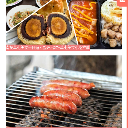
南投草屯美食一日遊〉整理出27+草屯美食小吃推薦