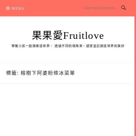
Skip
MENU
to
content
果果愛Fruitlove
帶著小孩一起探索這世界， 透過不同的視角來，感受並記錄這世界的美好
標籤:
榕樹下阿婆粉條冰菜單