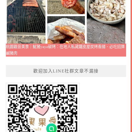
桃園觀音美食｜魷豬yaya碳烤：在地人私藏鐵皮屋炭烤香腸、必吃招牌
鹹豬肉
歡迎加入LINE社群文章不漏接