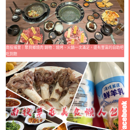
南投埔里｜聚貝鄉燒肉 鍋物：燒烤、火鍋一次滿足，還有豐富的自助吧
吃到飽