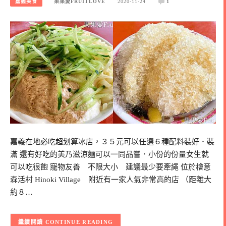
嘉義美食
果果愛FRUITLOVE
2020-11-24
1
嘉義在地必吃超划算冰店，３５元可以任選６種配料裝好．裝
滿 還有好吃的美乃滋涼麵可以一同品嘗．小份的份量女生就
可以吃很飽 寵物友善 不限大小 建議最少要牽繩 位於檜意
森活村 Hinoki Village 附近有一家人氣非常高的店 （距離大
約８…
CONTINUE READING