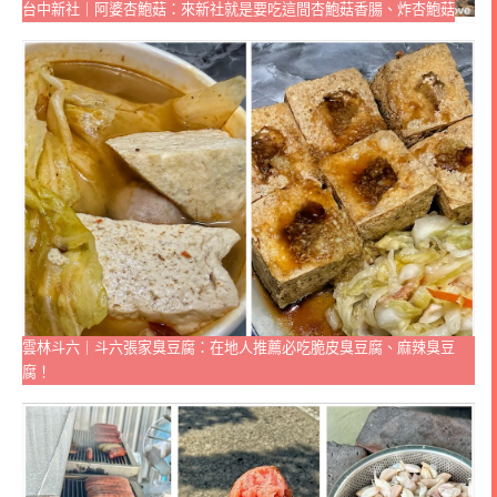
台中新社｜阿婆杏鮑菇：來新社就是要吃這間杏鮑菇香腸、炸杏鮑菇
雲林斗六｜斗六張家臭豆腐：在地人推薦必吃脆皮臭豆腐、麻辣臭豆
腐！