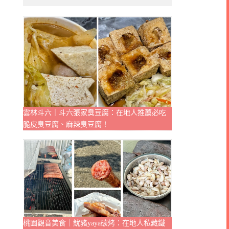
雲林斗六｜斗六張家臭豆腐：在地人推薦必吃
脆皮臭豆腐、麻辣臭豆腐！
桃園觀音美食｜魷豬yaya碳烤：在地人私藏鐵