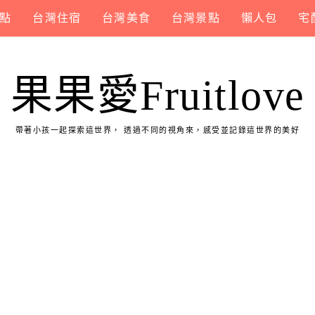
點
台灣住宿
台灣美食
台灣景點
懶人包
宅
果果愛Fruitlove
帶著小孩一起探索這世界， 透過不同的視角來，感受並記錄這世界的美好