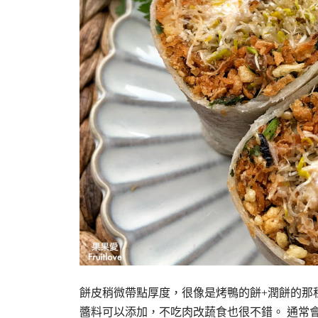
餅皮稍微帶點厚度，很像是烤鴨的餅+潤餅的那
醬料可以添加，不吃肉改蔬食也很不錯。 通常