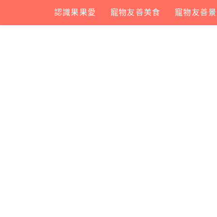
Skip
認識果果愛
寵物友善美食
寵物友善景
to
content