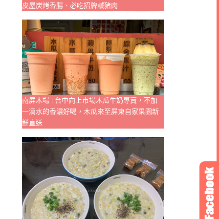
皮屋炭烤香腸、必吃招牌鹹豬肉
南屏木場 | 台中向上市場木瓜牛奶專賣，不加
一滴水的香濃好喝，木瓜來至屏東自家果園新
鮮直送