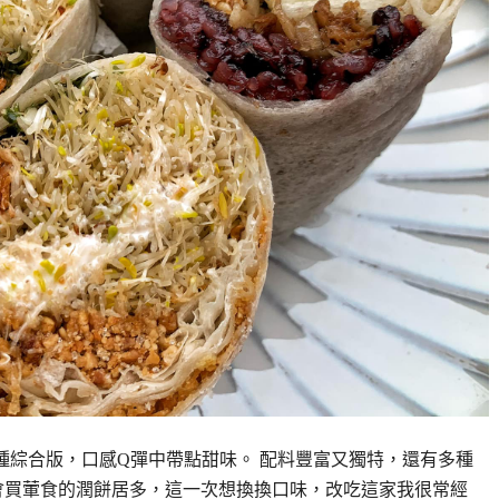
種綜合版，口感Q彈中帶點甜味。 配料豐富又獨特，還有多種
會買葷食的潤餅居多，這一次想換換口味，改吃這家我很常經