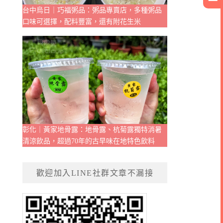
台中烏日｜巧福粥品：粥品專賣店，多種粥品
口味可選擇，配料豐富，還有附花生米
彰化｜黃家地骨露：地骨露、杭菊露獨特消暑
清涼飲品，超過70年的古早味在地特色飲料
歡迎加入LINE社群文章不漏接