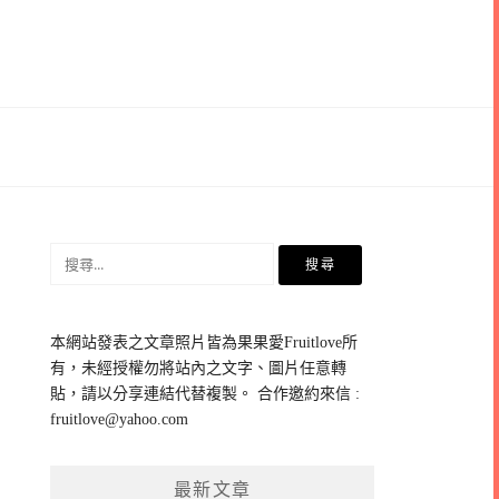
搜
尋
關
鍵
本網站發表之文章照片皆為果果愛Fruitlove所
字:
有，未經授權勿將站內之文字、圖片任意轉
貼，請以分享連結代替複製。 合作邀約來信 :
fruitlove@yahoo.com
最新文章