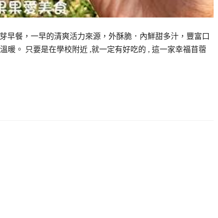
苜蓿芽早餐，一早的清爽活力來源，外酥脆．內鮮甜多汁，豐富口
暖。 只要是在學校附近 ,就一定有好吃的 , 這一家幸福苜蓿