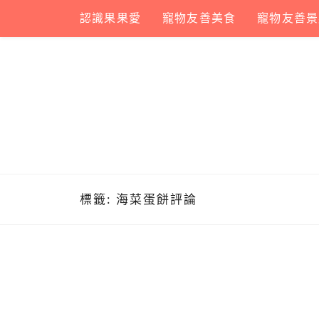
Skip
認識果果愛
寵物友善美食
寵物友善景
to
content
標籤:
海菜蛋餅評論