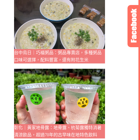
台中烏日｜巧福粥品：粥品專賣店，多種粥品
口味可選擇，配料豐富，還有附花生米
彰化｜黃家地骨露：地骨露、杭菊露獨特消暑
清涼飲品，超過70年的古早味在地特色飲料