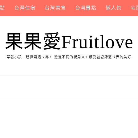
點
台灣住宿
台灣美食
台灣景點
懶人包
宅
果果愛Fruitlove
帶著小孩一起探索這世界， 透過不同的視角來，感受並記錄這世界的美好