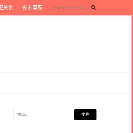
配美食
夜市專區
搜
尋
關
鍵