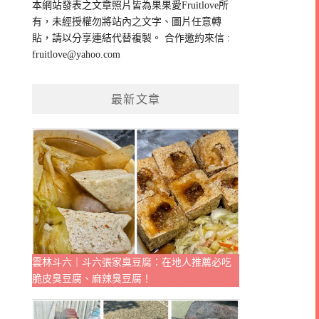
本網站發表之文章照片皆為果果愛Fruitlove所
字:
有，未經授權勿將站內之文字、圖片任意轉
貼，請以分享連結代替複製。 合作邀約來信 :
fruitlove@yahoo.com
最新文章
雲林斗六｜斗六張家臭豆腐：在地人推薦必吃
脆皮臭豆腐、麻辣臭豆腐！