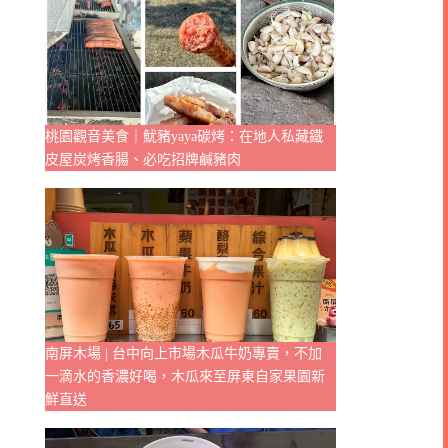
桃園觀音美食｜魷豬yaya碳烤：在地人私藏鐵
皮屋炭烤香腸、必吃招牌鹹豬肉
南屏木場 | 台中向上市場木瓜牛奶專賣，不加
一滴水的香濃好喝，木瓜來至屏東自家果園新
鮮直送