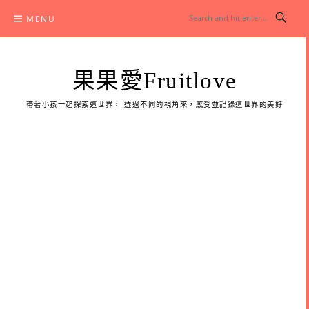
Skip
MENU
to
content
果果愛Fruitlove
帶著小孩一起探索這世界， 透過不同的視角來，感受並記錄這世界的美好