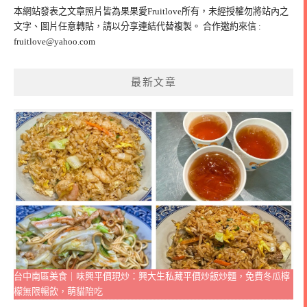
鍵
本網站發表之文章照片皆為果果愛Fruitlove所有，未經授權勿將站內之
字:
文字、圖片任意轉貼，請以分享連結代替複製。 合作邀約來信 :
fruitlove@yahoo.com
最新文章
台中南區美食｜味興平價現炒：興大生私藏平價炒飯炒麵，免費冬瓜檸
檬無限暢飲，萌貓陪吃