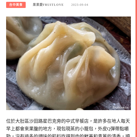
台中美食
果果愛FRUITLOVE
2023-09-04
位於大肚區沙田路星巴克旁的中式早餐店，是許多在地人每天
早上都會來果腹的地方，現包現蒸的小籠包，外皮Q彈帶點嚼
勁，沒有過多的調味的餡料吃得到肉的鮮美和青蔥的清香，順