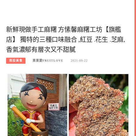
新鮮現做手工麻糬 方愫馨麻糬工坊【旗艦
店】 獨特的三種口味融合 ,紅豆 .花生 .芝麻,
香氣濃郁有層次又不甜膩
南投美食
果果愛FRUITLOVE
2021-09-22