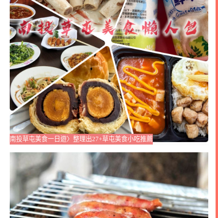
南投草屯美食一日遊〉整理出27+草屯美食小吃推薦