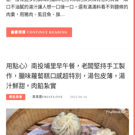
口不油膩的湯汁讓人想一口接一口，還有滿滿料看不到麵條的
肉羹，用豬肉、虱目魚、旗…
CONTINUE READING
用點心〉南投埔里早午餐，老闆堅持手工製
作，臘味蘿蔔糕口感超特別，湯包皮薄，湯
汁鮮甜，肉餡紮實
南投美食
果果愛FRUITLOVE
2023-06-16