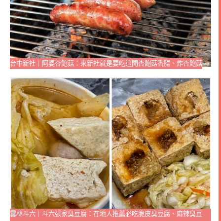
台中新社｜阿婆杏鮑菇：來新社就是要吃這間杏鮑菇香腸、炸杏鮑菇
雲林斗六｜斗六張家臭豆腐：在地人推薦必吃脆皮臭豆腐、麻辣臭豆