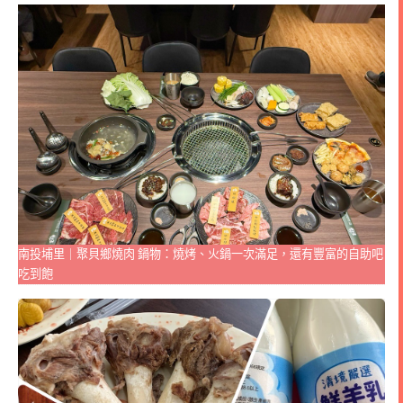
南投埔里｜聚貝鄉燒肉 鍋物：燒烤、火鍋一次滿足，還有豐富的自助吧
吃到飽