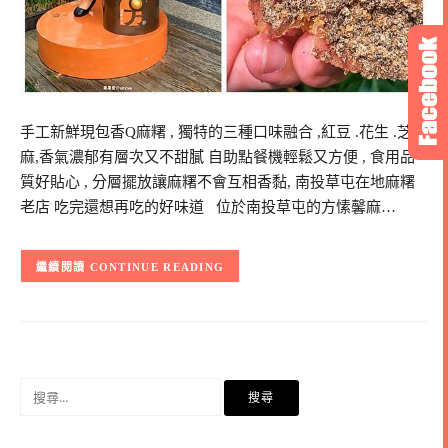
手工新鮮現包香Q麻糬 , 獨特的三種口味融合 ,紅豆 .花生 .芝
麻,香氣濃郁有層次又不甜膩 自助點餐機輕鬆又方便 , 食用品
質好貼心 , 分層擺放讓麻糬不會互相香黏, 南投草屯在地麻糬
老店 吃完還想再吃的好味道 位於南投草屯的方愫馨麻…
CONTINUE READING
搜
尋
關