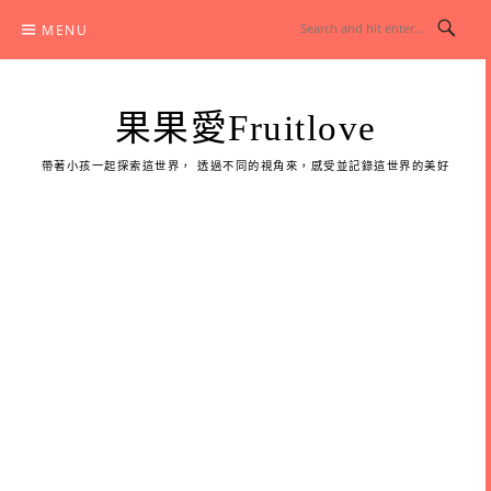
Skip
MENU
to
content
果果愛Fruitlove
帶著小孩一起探索這世界， 透過不同的視角來，感受並記錄這世界的美好