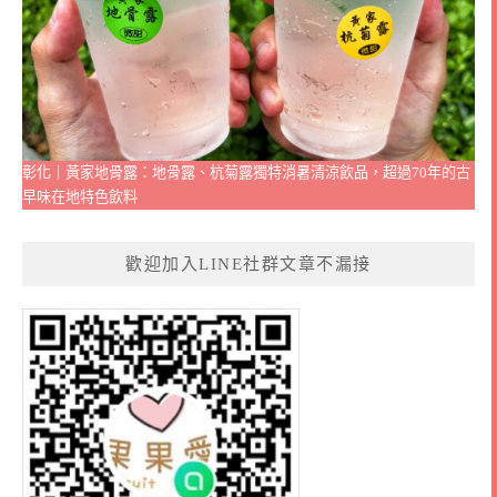
彰化｜黃家地骨露：地骨露、杭菊露獨特消暑清涼飲品，超過70年的古
早味在地特色飲料
歡迎加入LINE社群文章不漏接