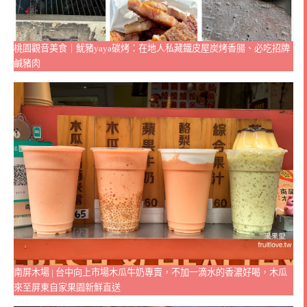
桃園觀音美食｜魷豬yaya碳烤：在地人私藏鐵皮屋炭烤香腸、必吃招牌
鹹豬肉
南屏木場 | 台中向上市場木瓜牛奶專賣，不加一滴水的香濃好喝，木瓜
來至屏東自家果園新鮮直送