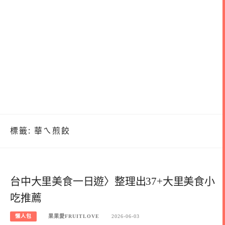
標籤:
華ㄟ煎餃
台中大里美食一日遊〉整理出37+大里美食小
吃推薦
懶人包
果果愛FRUITLOVE
2026-06-03