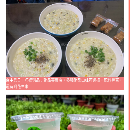
台中烏日｜巧福粥品：粥品專賣店，多種粥品口味可選擇，配料豐富，
還有附花生米