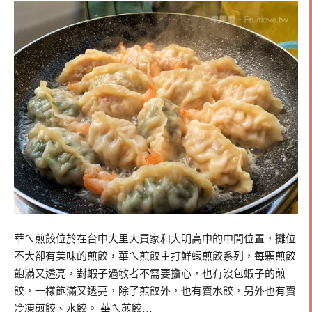
華ㄟ煎餃位於在台中大里大買家和大明高中的中間位置，攤位
不大卻有美味的煎餃，華ㄟ煎餃主打鮮蝦煎餃系列，每顆煎餃
飽滿又透亮，對蝦子過敏者不需要擔心，也有沒包蝦子的煎
餃，一樣飽滿又透亮，除了煎餃外，也有賣水餃，另外也有賣
冷凍煎餃、水餃。 華ㄟ煎餃…