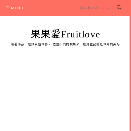
Skip
MENU
to
content
果果愛Fruitlove
帶著小孩一起探索這世界， 透過不同的視角來，感受並記錄這世界的美好