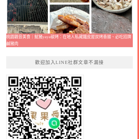
桃園觀音美食｜魷豬yaya碳烤：在地人私藏鐵皮屋炭烤香腸、必吃招牌
鹹豬肉
歡迎加入LINE社群文章不漏接