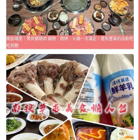
南投埔里｜聚貝鄉燒肉 鍋物：燒烤、火鍋一次滿足，還有豐富的自助吧
吃到飽