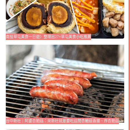
南投草屯美食一日遊〉整理出27+草屯美食小吃推薦
台中新社｜阿婆杏鮑菇：來新社就是要吃這間杏鮑菇香腸、炸杏鮑菇