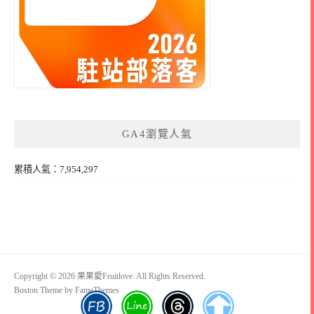
GA4瀏覽人氣
累積人氣：7,954,297
Copyright © 2026 果果愛Fruitlove. All Rights Reserved.
Boston Theme by
FameThemes