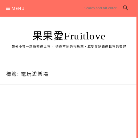
Skip
MENU
to
content
果果愛Fruitlove
帶著小孩一起探索這世界， 透過不同的視角來，感受並記錄這世界的美好
標籤:
電玩遊樂場