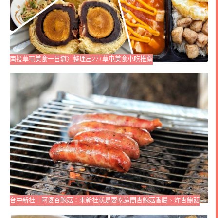
南投草屯美食一日遊〉整理出27+草屯美食小吃推薦
台中新社｜阿婆杏鮑菇：來新社就是要吃這間杏鮑菇香腸、炸杏鮑菇