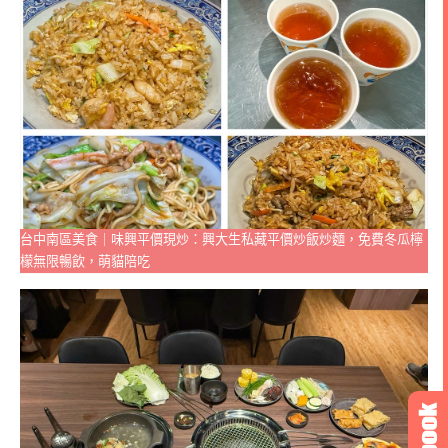
台中南區美食｜味興平價現炒：興大生私藏平價炒飯炒麵，免費冬瓜檸
檬無限暢飲，萌貓陪吃