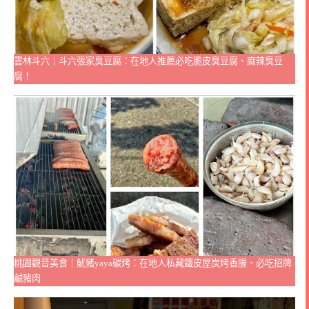
雲林斗六｜斗六張家臭豆腐：在地人推薦必吃脆皮臭豆腐、麻辣臭豆
腐！
桃園觀音美食｜魷豬yaya碳烤：在地人私藏鐵皮屋炭烤香腸、必吃招牌
鹹豬肉