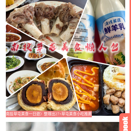
南投草屯美食一日遊〉整理出27+草屯美食小吃推薦