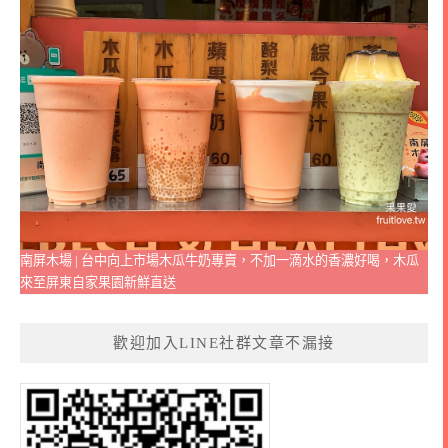
南屏木場 | 台中向上市場木瓜牛奶專賣，不加一滴水的香濃好喝，木瓜
來至屏東自家果園新鮮直送
歡迎加入LINE社群文章不漏接