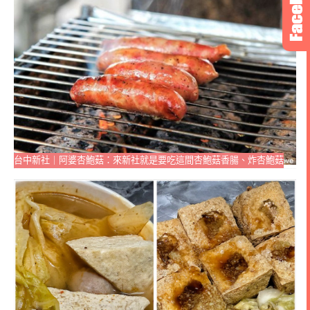
台中新社｜阿婆杏鮑菇：來新社就是要吃這間杏鮑菇香腸、炸杏鮑菇