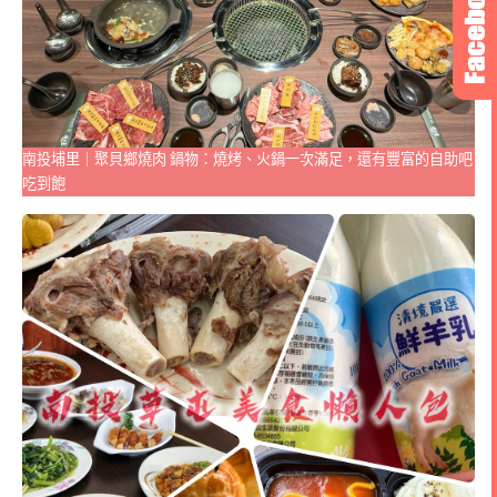
南投埔里｜聚貝鄉燒肉 鍋物：燒烤、火鍋一次滿足，還有豐富的自助吧
吃到飽