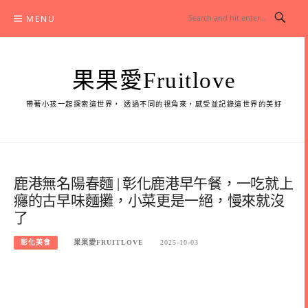
Skip
MENU
to
content
果果愛Fruitlove
帶著小孩一起探索這世界， 透過不同的視角來，感受並記錄這世界的美好
鹿港無名陽春麵 | 彰化鹿港早午餐，一吃就上
癮的古早味麵攤，小菜更是一絕，慢來就沒
了
彰化美食
果果愛FRUITLOVE
2025-10-03