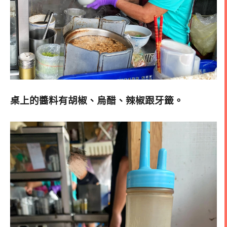
桌上的醬料有胡椒、烏醋、辣椒跟牙籤。