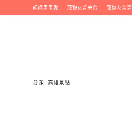
Skip
認識果果愛
寵物友善美食
寵物友善景
to
content
分類:
高雄景點