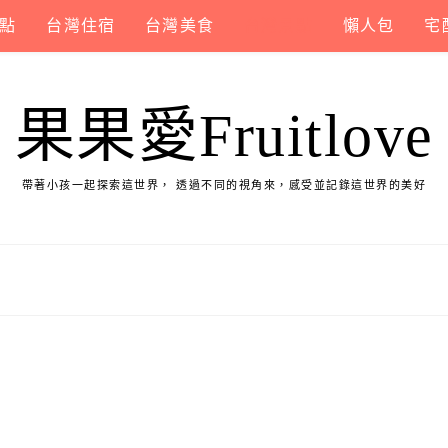
點
台灣住宿
台灣美食
台灣景點
懶人包
宅
果果愛Fruitlove
帶著小孩一起探索這世界， 透過不同的視角來，感受並記錄這世界的美好