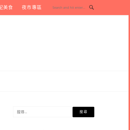
配美食
夜市專區
搜
尋
關
鍵