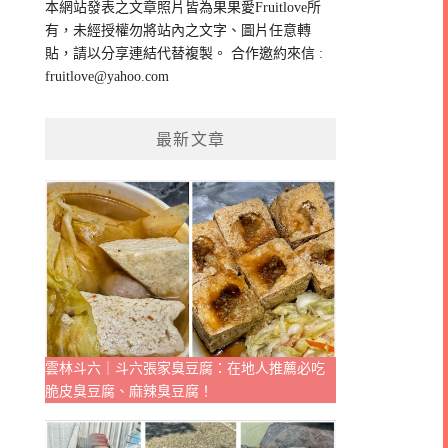
本網站發表之文章照片皆為果果愛Fruitlove所
字:
有，未經授權勿將站內之文字、圖片任意轉
貼，請以分享連結代替複製。 合作邀約來信 :
fruitlove@yahoo.com
最新文章
雲林斗六｜斗六張家臭豆腐：在地人推薦必吃
脆皮臭豆腐、麻辣臭豆腐！