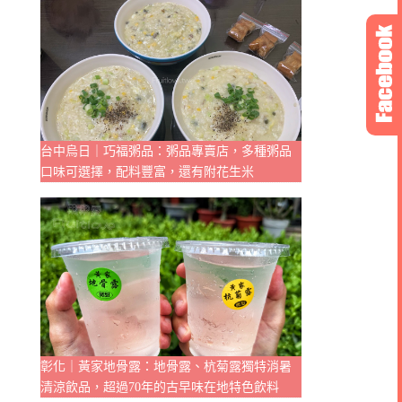
台中烏日｜巧福粥品：粥品專賣店，多種粥品
口味可選擇，配料豐富，還有附花生米
彰化｜黃家地骨露：地骨露、杭菊露獨特消暑
清涼飲品，超過70年的古早味在地特色飲料