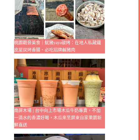
桃園觀音美食｜魷豬yaya碳烤：在地人私藏鐵
皮屋炭烤香腸、必吃招牌鹹豬肉
南屏木場 | 台中向上市場木瓜牛奶專賣，不加
一滴水的香濃好喝，木瓜來至屏東自家果園新
鮮直送