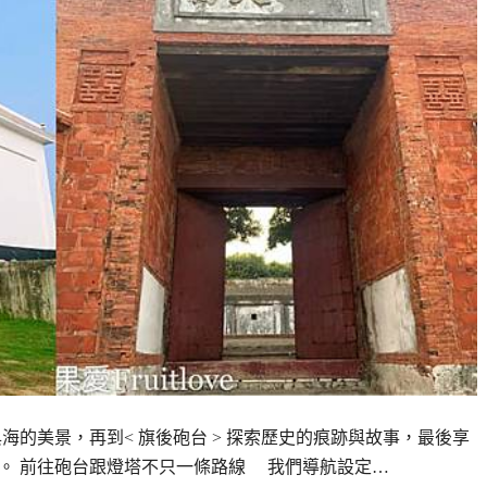
與海的美景，再到< 旗後砲台 > 探索歷史的痕跡與故事，最後享
海景。 前往砲台跟燈塔不只一條路線 我們導航設定…