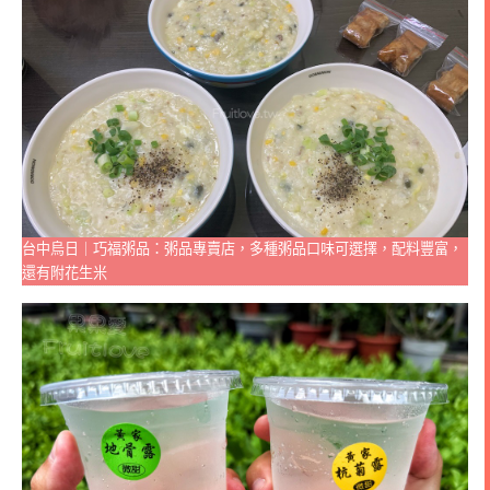
台中烏日｜巧福粥品：粥品專賣店，多種粥品口味可選擇，配料豐富，
還有附花生米