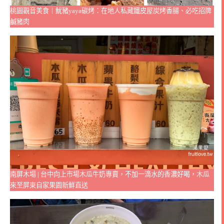
桃園觀音美食｜魷豬yaya碳烤：在地人私藏鐵皮屋炭烤香腸、必吃招牌
鹹豬肉
南屏木場 | 台中向上市場木瓜牛奶專賣，不加一滴水的香濃好喝，木瓜
來至屏東自家果園新鮮直送