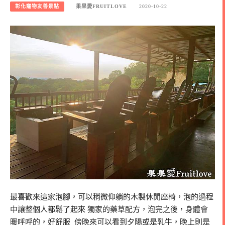
彰化寵物友善景點
果果愛FRUITLOVE
2020-10-22
最喜歡來這家泡腳，可以稍微仰躺的木製休閒座椅，泡的過程
中讓整個人都鬆了起來 獨家的藥草配方，泡完之後，身體會
暖呼呼的，好舒服 傍晚來可以看到夕陽或是乳牛，晚上則是