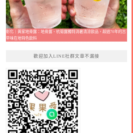
彰化｜黃家地骨露：地骨露、杭菊露獨特消暑清涼飲品，超過70年的古
早味在地特色飲料
歡迎加入LINE社群文章不漏接