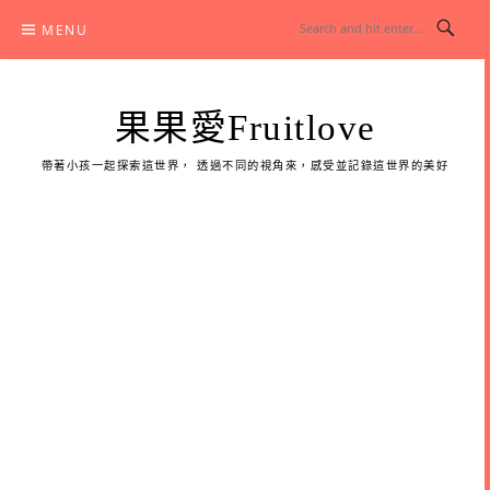
Skip
MENU
to
content
果果愛Fruitlove
帶著小孩一起探索這世界， 透過不同的視角來，感受並記錄這世界的美好