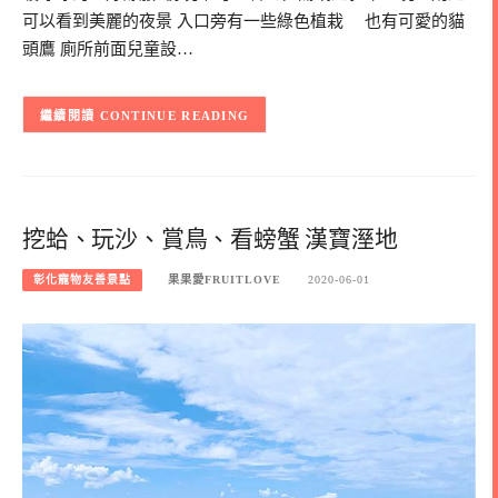
可以看到美麗的夜景 入口旁有一些綠色植栽 也有可愛的貓
頭鷹 廁所前面兒童設…
CONTINUE READING
挖蛤、玩沙、賞鳥、看螃蟹 漢寶溼地
彰化寵物友善景點
果果愛FRUITLOVE
2020-06-01