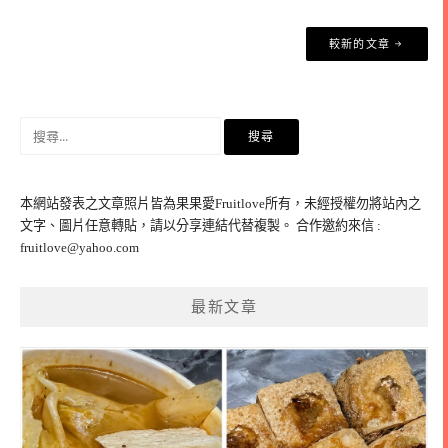
文
較新的文章
章
導
覽
搜
尋
關
鍵
本網站發表之文章照片皆為果果愛Fruitlove所有，未經授權勿將站內之
字:
文字、圖片任意轉貼，請以分享連結代替複製。 合作邀約來信 :
fruitlove@yahoo.com
最新文章