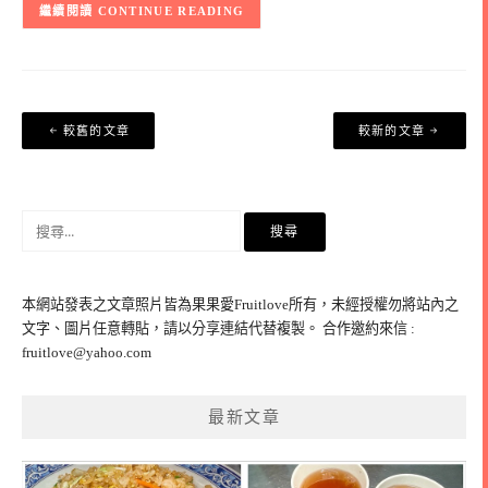
CONTINUE READING
文
較舊的文章
較新的文章
章
導
覽
搜
尋
關
鍵
本網站發表之文章照片皆為果果愛Fruitlove所有，未經授權勿將站內之
字:
文字、圖片任意轉貼，請以分享連結代替複製。 合作邀約來信 :
fruitlove@yahoo.com
最新文章