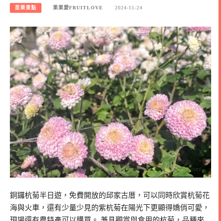
苗栗景點
果果愛FRUITLOVE
2024-11-24
銅鑼杭菊半日遊，免費開放的邱家古厝，可以同時欣賞杭菊花
海與火車，還有少量少見的紫杭菊在陽光下更顯得嬌俏可愛，
現場還有農特產可以購買。 兼具觀賞與食用的杭菊，品種來