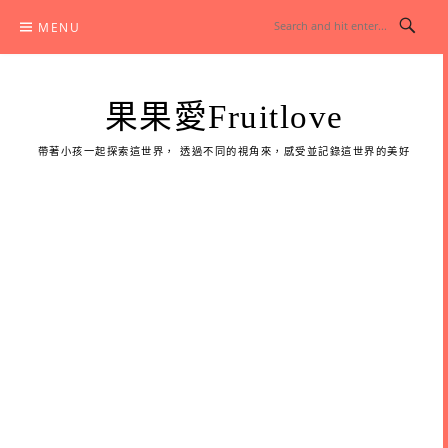
Skip
MENU
to
content
果果愛Fruitlove
帶著小孩一起探索這世界， 透過不同的視角來，感受並記錄這世界的美好