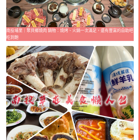
南投埔里｜聚貝鄉燒肉 鍋物：燒烤、火鍋一次滿足，還有豐富的自助吧
吃到飽