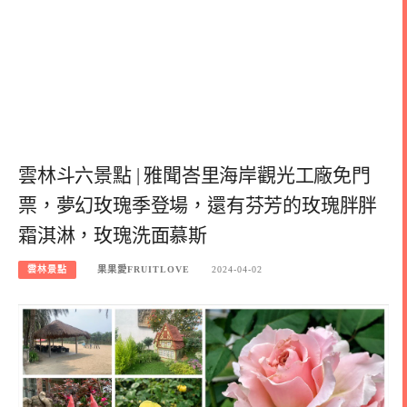
雲林斗六景點 | 雅聞峇里海岸觀光工廠免門
票，夢幻玫瑰季登場，還有芬芳的玫瑰胖胖
霜淇淋，玫瑰洗面慕斯
雲林景點
果果愛FRUITLOVE
2024-04-02