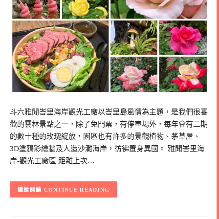
斗六雅聞峇里海岸觀光工廠以峇里島風情為主題，是我們很喜
歡的雲林景點之一，除了免門票，有停車場外，每年會有二期
的數十種的玫瑰綻放，園區也有許多的景觀植物、茅草屋、
3D塗鴉彩繪牆及人造沙灘海岸，彷彿置身異國。 雅聞峇里海
岸-觀光工廠區 距離上次…
CONTINUE READING