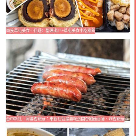
南投草屯美食一日遊〉整理出27+草屯美食小吃推薦
台中新社｜阿婆杏鮑菇：來新社就是要吃這間杏鮑菇香腸、炸杏鮑菇