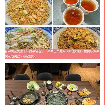
台中南區美食｜味興平價現炒：興大生私藏平價炒飯炒麵，免費冬瓜檸
檬無限暢飲，萌貓陪吃