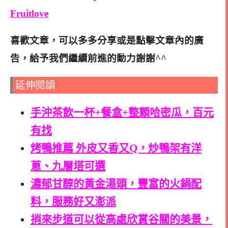
Fruitlove
喜歡文章，可以多多分享或是點擊文章內的廣
告，給予我們繼續前進的動力謝謝^^
延伸閱讀
手沖茶飲一杯+餐盒+整顆哈密瓜，百元
有找
烤鴨推薦 外皮又香又Q，炒鴨架有洋
蔥、九層塔可選
濃郁甘醇的黃金湯頭，豐富的火鍋配
料，服務好又澎派
捎來步道
可以從高處欣賞谷關的美景，