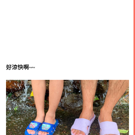
好涼快啊~~