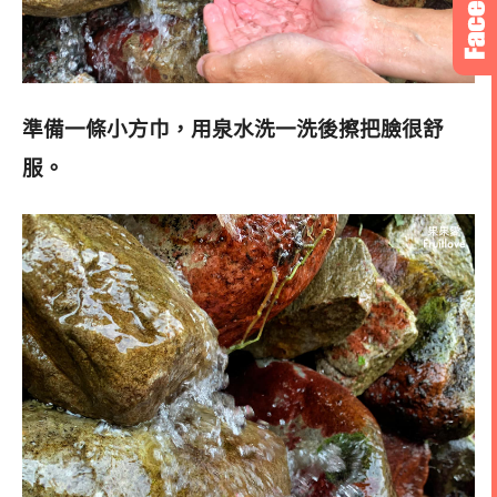
準備一條小方巾，用泉水洗一洗後擦把臉很舒
服。