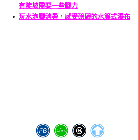
有陡坡需要一些腳力
玩水泡腳消暑，感受磅礡的水簾式瀑布