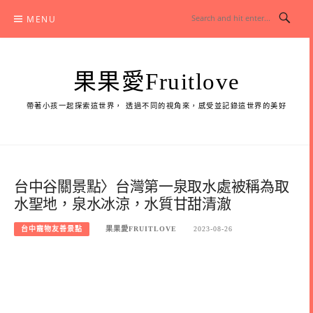
Skip
MENU
to
content
果果愛Fruitlove
帶著小孩一起探索這世界， 透過不同的視角來，感受並記錄這世界的美好
台中谷關景點〉台灣第一泉取水處被稱為取
水聖地，泉水冰涼，水質甘甜清澈
台中寵物友善景點
果果愛FRUITLOVE
2023-08-26