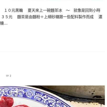
＆ １０元黑輪 夏天來上一碗麵茶冰 ～ 就像是回到小時
３５元 麵茶是由麵粉＋上細砂糖跟一些配料製作而成 濃
糖…
2