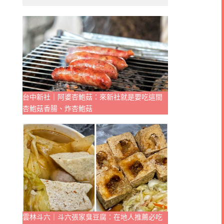
台中新社｜阿婆杏鮑菇：來新社就是要吃這間
杏鮑菇香腸、炸杏鮑菇
雲林斗六｜斗六張家臭豆腐：在地人推薦必吃