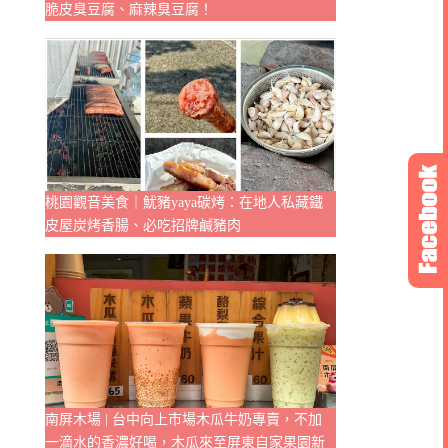
脆皮臭豆腐、麻辣臭豆腐！
桃園觀音美食｜魷豬yaya碳烤：在地人私藏鐵
皮屋炭烤香腸、必吃招牌鹹豬肉
南屏木場 | 台中向上市場木瓜牛奶專賣，不加
一滴水的香濃好喝，木瓜來至屏東自家果園新