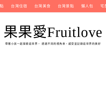
點
台灣住宿
台灣美食
台灣景點
懶人包
宅
果果愛Fruitlove
帶著小孩一起探索這世界， 透過不同的視角來，感受並記錄這世界的美好