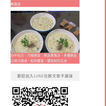
鮮直送
台中烏日｜巧福粥品：粥品專賣店，多種粥品
口味可選擇，配料豐富，還有附花生米
歡迎加入LINE社群文章不漏接