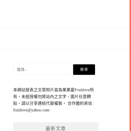
搜
尋
關
鍵
本網站發表之文章照片皆為果果愛Fruitlove所
字:
有，未經授權勿將站內之文字、圖片任意轉
貼，請以分享連結代替複製。 合作邀約來信 :
fruitlove@yahoo.com
最新文章