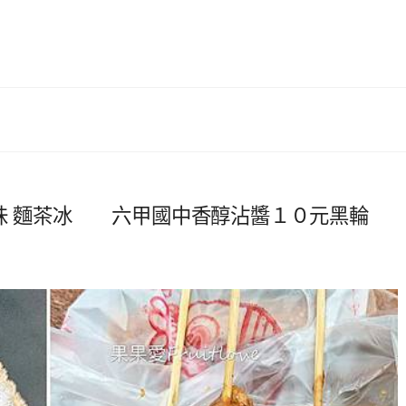
早味 麵茶冰 六甲國中香醇沾醬１０元黑輪