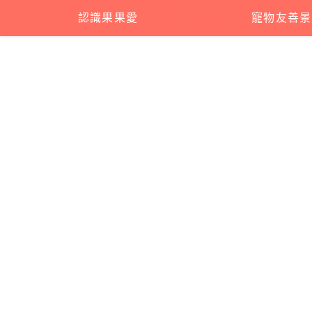
Skip
認識果果愛
寵物友善美食
寵物友善景
to
content