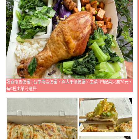
飄香懷舊便當 | 台中南區便當，興大平價便當，主菜+四配菜只要70元，
有9種主菜可選擇