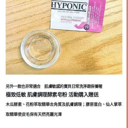
另外一款也非常適合 肌膚敏感的寶貝日常洗淨跟保養喔
極致低敏 肌膚調理酵素皂粉 活動購入贈送
木瓜酵素、花粉萃取精華去角質及肌膚調理；膠原蛋白、仙人掌萃
取精華使皮毛保有天然亮麗光澤