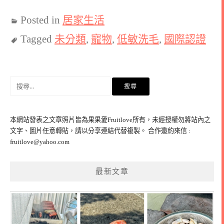
Posted in
居家生活
Tagged
未分類
,
寵物
,
低敏洗毛
,
國際認證
搜
尋
關
鍵
本網站發表之文章照片皆為果果愛Fruitlove所有，未經授權勿將站內之
字:
文字、圖片任意轉貼，請以分享連結代替複製。 合作邀約來信 :
fruitlove@yahoo.com
最新文章