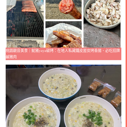
桃園觀音美食｜魷豬yaya碳烤：在地人私藏鐵皮屋炭烤香腸、必吃招牌
鹹豬肉