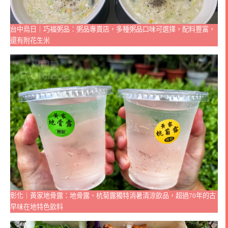
台中烏日｜巧福粥品：粥品專賣店，多種粥品口味可選擇，配料豐富，
還有附花生米
彰化｜黃家地骨露：地骨露、杭菊露獨特消暑清涼飲品，超過70年的古
早味在地特色飲料