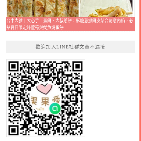
台中大雅｜大心手工蛋餅、大叔蔥餅：酥脆蔥抓餅皮結合創意內餡，必
點夏日限定綠蘆筍與魷魚燒蛋餅
歡迎加入LINE社群文章不漏接