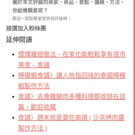
關於本文評論的商家、商品、景點、議題、方法，
你給幾顆星呢？
歡迎一起點擊星號參與評論唷！
按讚加入粉絲團
延伸閱讀
煙燻雞翅做法 – 在家也能輕鬆享有夜市
美食 – 食譜
檸檬蝦食譜〉讓人吮指回味的泰國檸檬
蝦製作方法
食譜〉去骨雞腿肉多種料理都收錄在這
篇，歡迎收藏
食譜〉週末就是要吃串燒 ( 沙茶烤肉醬
製作方法 )