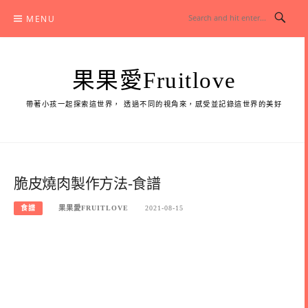
Skip
MENU
to
content
果果愛Fruitlove
帶著小孩一起探索這世界， 透過不同的視角來，感受並記錄這世界的美好
脆皮燒肉製作方法-食譜
食譜
果果愛FRUITLOVE
2021-08-15