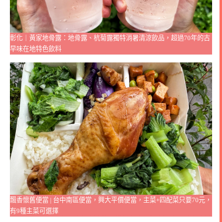
彰化｜黃家地骨露：地骨露、杭菊露獨特消暑清涼飲品，超過70年的古
早味在地特色飲料
飄香懷舊便當 | 台中南區便當，興大平價便當，主菜+四配菜只要70元，
有9種主菜可選擇