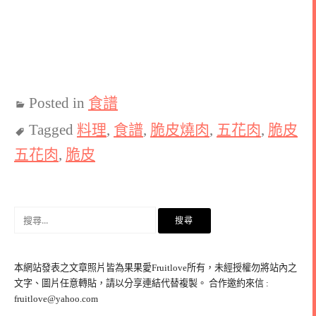
Posted in
食譜
Tagged
料理
,
食譜
,
脆皮燒肉
,
五花肉
,
脆皮
五花肉
,
脆皮
搜
尋
關
鍵
本網站發表之文章照片皆為果果愛Fruitlove所有，未經授權勿將站內之
字:
文字、圖片任意轉貼，請以分享連結代替複製。 合作邀約來信 :
fruitlove@yahoo.com