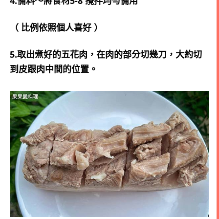
4.備料～將食材5-8 攪拌均勻備用
（ 比例依照個人喜好 ）
5.取出煮好的五花肉，在肉的部分切幾刀，大約切
到皮跟肉中間的位置。