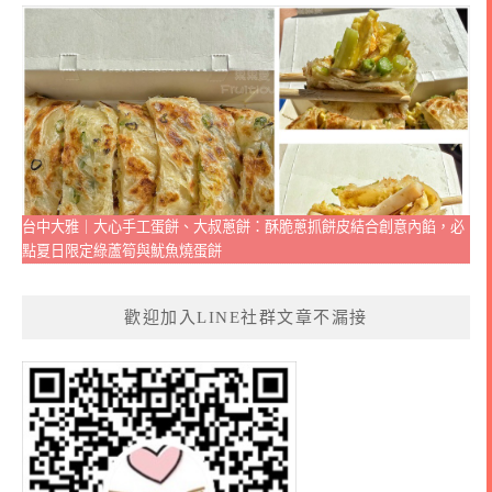
台中大雅｜大心手工蛋餅、大叔蔥餅：酥脆蔥抓餅皮結合創意內餡，必
點夏日限定綠蘆筍與魷魚燒蛋餅
歡迎加入LINE社群文章不漏接