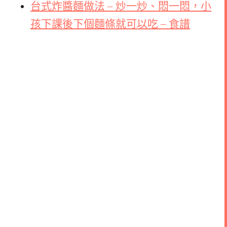
台式炸醬麵做法 – 炒一炒、悶一悶，小
孩下課後下個麵條就可以吃 – 食譜