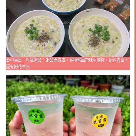
台中烏日｜巧福粥品：粥品專賣店，多種粥品口味可選擇，配料豐富，
還有附花生米