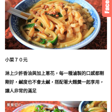
小菜７０元
淋上少許香油與加上蔥花，每一種滷製的口感都剛
剛好，鹹度也不會太鹹，
搭配著大麵羹一起享用，
讓人非常的滿足