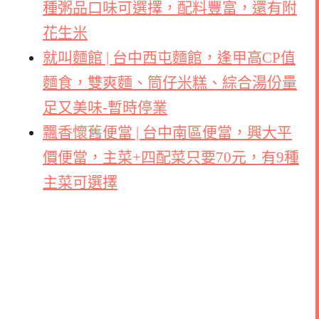
種粥品口味可選擇，配料豐富，還有附
花生米
就叫麵館 | 台中西屯麵館，逢甲高CP值
麵食，雙爽麵、筒仔米糕、綜合湯份量
足又美味-暫時停業
飄香懷舊便當 | 台中南區便當，興大平
價便當，主菜+四配菜只要70元，有9種
主菜可選擇