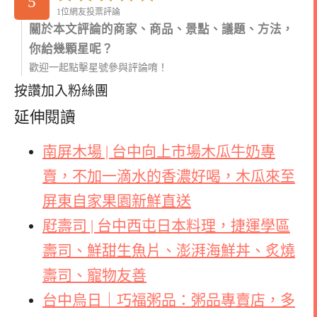
5
1位網友投票評論
關於本文評論的商家、商品、景點、議題、方法，
你給幾顆星呢？
歡迎一起點擊星號參與評論唷！
按讚加入粉絲團
延伸閱讀
南屏木場 | 台中向上市場木瓜牛奶專
賣，不加一滴水的香濃好喝，木瓜來至
屏東自家果園新鮮直送
屘壽司 | 台中西屯日本料理，捷運學區
壽司、鮮甜生魚片、澎湃海鮮丼、炙燒
壽司、寵物友善
台中烏日｜巧福粥品：粥品專賣店，多