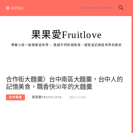
Skip
MENU
to
content
果果愛Fruitlove
帶著小孩一起探索這世界， 透過不同的視角來，感受並記錄這世界的美好
合作街大麵羹〉台中南區大麵羹，台中人的
記憶美食，飄香快50年的大麵羹
台中美食
果果愛FRUITLOVE
2021-12-03