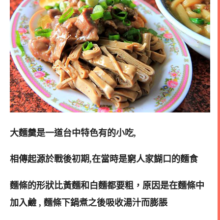
大麵羹是一道台中特色有的小吃,
相傳起源於戰後初期,在當時是窮人家餬口的麵食
麵條的形狀比黃麵和白麵都要粗，原因是在麵條中
加入鹼 , 麵條下鍋煮之後吸收湯汁而膨脹