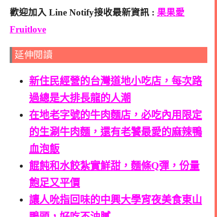
歡迎加入 Line Notify接收最新資訊 :
果果愛
Fruitlove
延伸閱讀
新住民經營的台灣道地小吃店，每次路
過總是大排長龍的人潮
在地老字號的牛肉麵店，必吃內用限定
的生涮牛肉麵，還有老饕最愛的麻辣鴨
血泡飯
餛飩和水餃紮實鮮甜，麵條Q彈，份量
飽足又平價
讓人吮指回味的中興大學宵夜美食東山
鴨頭，好吃不油膩