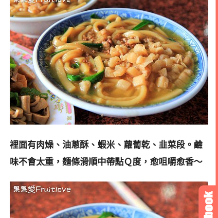
裡面有肉燥、油蔥酥、蝦米、蘿蔔乾、韭菜段。
鹼
味不會太重，麵條滑順中帶點Ｑ度，愈咀嚼愈香～