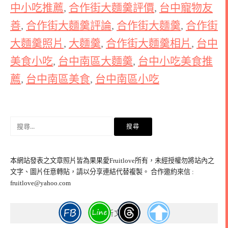
中小吃推薦
,
合作街大麵羹評價
,
台中寵物友
善
,
合作街大麵羹評論
,
合作街大麵羹
,
合作街
大麵羹照片
,
大麵羹
,
合作街大麵羹相片
,
台中
美食小吃
,
台中南區大麵羹
,
台中小吃美食推
薦
,
台中南區美食
,
台中南區小吃
搜
尋
關
鍵
本網站發表之文章照片皆為果果愛Fruitlove所有，未經授權勿將站內之
字:
文字、圖片任意轉貼，請以分享連結代替複製。 合作邀約來信 :
fruitlove@yahoo.com
最新文章