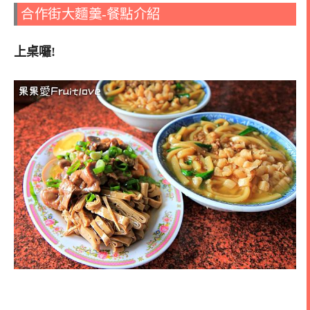
合作街大麵羹-餐點介紹
上桌囉!