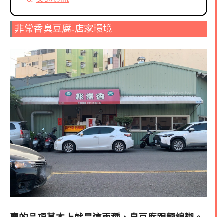
非常香臭豆腐-店家環境