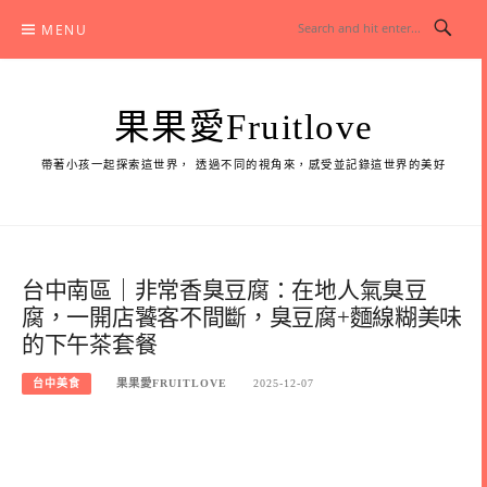
Skip
MENU
to
content
果果愛Fruitlove
帶著小孩一起探索這世界， 透過不同的視角來，感受並記錄這世界的美好
台中南區｜非常香臭豆腐：在地人氣臭豆
腐，一開店饕客不間斷，臭豆腐+麵線糊美味
的下午茶套餐
台中美食
果果愛FRUITLOVE
2025-12-07