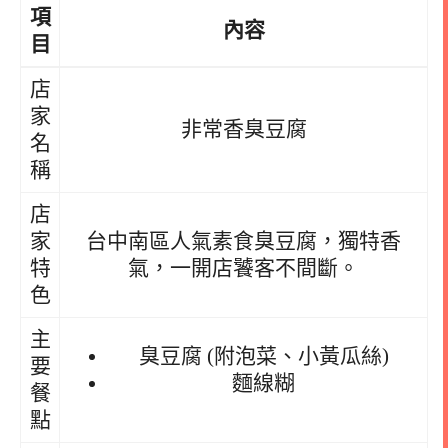
項
內容
目
店
家
非常香臭豆腐
名
稱
店
家
台中南區人氣素食臭豆腐，獨特香
特
氣，一開店饕客不間斷。
色
主
臭豆腐 (附泡菜、小黃瓜絲)
要
麵線糊
餐
點