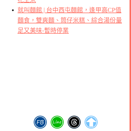
就叫麵館 | 台中西屯麵館，逢甲高CP值
麵食，雙爽麵、筒仔米糕、綜合湯份量
足又美味-暫時停業