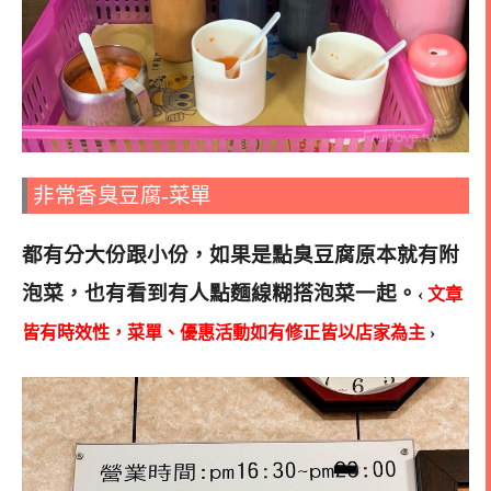
非常香臭豆腐-菜單
都有分大份跟小份，如果是點臭豆腐原本就有附
泡菜，也有看到有人點麵線糊搭泡菜一起
。
‹
文章
皆有時效性，菜單、優惠活動如有修正皆以店家為主
›