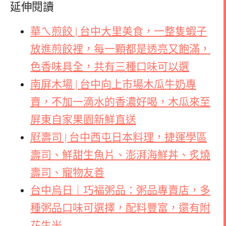
延伸閱讀
華ㄟ煎餃 | 台中大里美食，一整隻蝦子
放進煎餃裡，每一顆都是透亮又飽滿，
色香味具全，共有三種口味可以選
南屏木場 | 台中向上市場木瓜牛奶專
賣，不加一滴水的香濃好喝，木瓜來至
屏東自家果園新鮮直送
屘壽司 | 台中西屯日本料理，捷運學區
壽司、鮮甜生魚片、澎湃海鮮丼、炙燒
壽司、寵物友善
台中烏日｜巧福粥品：粥品專賣店，多
種粥品口味可選擇，配料豐富，還有附
花生米