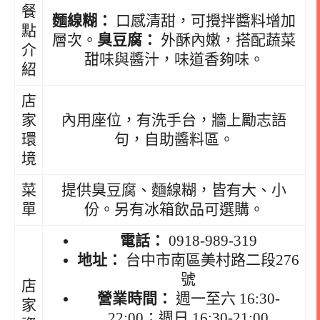
餐
麵線糊：
口感清甜，可攪拌醬料增加
點
層次。
臭豆腐：
外酥內嫩，搭配蔬菜
介
甜味與醬汁，味道香夠味。
紹
店
家
內用座位，有洗手台，牆上勵志語
環
句，自助醬料區。
境
菜
提供臭豆腐、麵線糊，皆有大、小
單
份。另有冰箱飲品可選購。
電話：
0918-989-319
地址：
台中市南區美村路二段276
號
店
營業時間：
週一至六 16:30-
家
22:00；週日 16:30-21:00