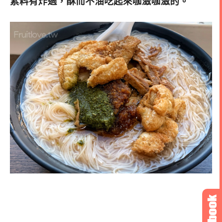
素料有炸過，酥而不油吃起來咖滋咖滋的。