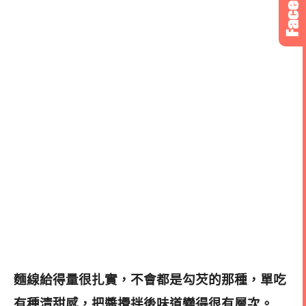
麵線給得量很扎實，不會都是勾芡的那種，單吃
有種清甜感，把醬攪拌後味道變得很有層次。