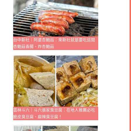
台中新社｜阿婆杏鮑菇：來新社就是要吃這間
杏鮑菇香腸、炸杏鮑菇
雲林斗六｜斗六張家臭豆腐：在地人推薦必吃
脆皮臭豆腐、麻辣臭豆腐！