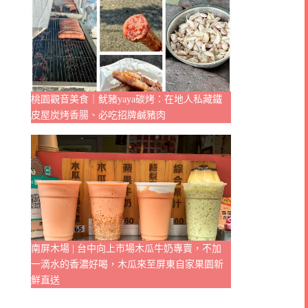
桃園觀音美食｜魷豬yaya碳烤：在地人私藏鐵
皮屋炭烤香腸、必吃招牌鹹豬肉
南屏木場 | 台中向上市場木瓜牛奶專賣，不加
一滴水的香濃好喝，木瓜來至屏東自家果園新
鮮直送