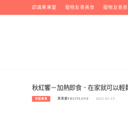
Skip
認識果果愛
寵物友善美食
寵物友善景
to
content
秋紅饗－加熱即食．在家就可以輕鬆
果果愛FRUITLOVE
2022-01-13
宅配美食