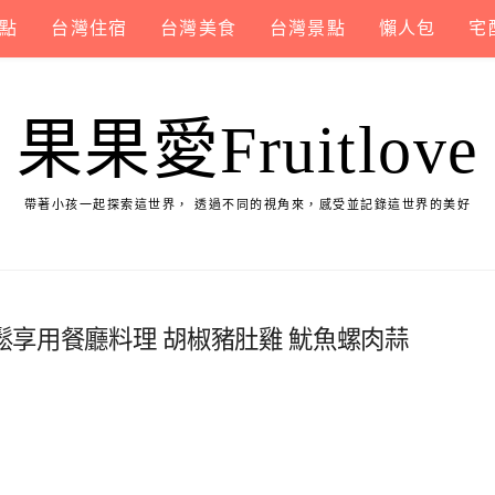
點
台灣住宿
台灣美食
台灣景點
懶人包
宅
果果愛Fruitlove
帶著小孩一起探索這世界， 透過不同的視角來，感受並記錄這世界的美好
享用餐廳料理 胡椒豬肚雞 魷魚螺肉蒜