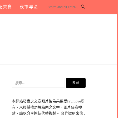
配美食
夜市專區
搜
尋
關
鍵
本網站發表之文章照片皆為果果愛Fruitlove所
字:
有，未經授權勿將站內之文字、圖片任意轉
貼，請以分享連結代替複製。 合作邀約來信 :