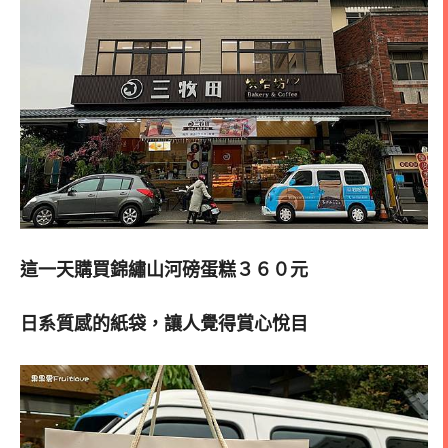
這一天購買錦繡山河磅蛋糕３６０元
日系質感的紙袋，讓人覺得賞心悅目