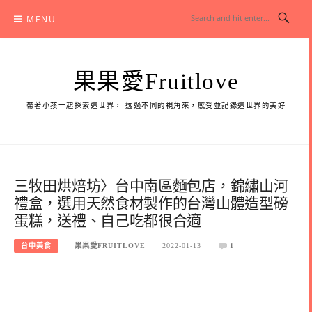
Skip
MENU
to
content
果果愛Fruitlove
帶著小孩一起探索這世界， 透過不同的視角來，感受並記錄這世界的美好
三牧田烘焙坊〉台中南區麵包店，錦繡山河
禮盒，選用天然食材製作的台灣山體造型磅
蛋糕，送禮、自己吃都很合適
台中美食
果果愛FRUITLOVE
2022-01-13
1