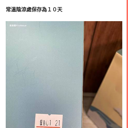
常溫陰涼處保存為１０天