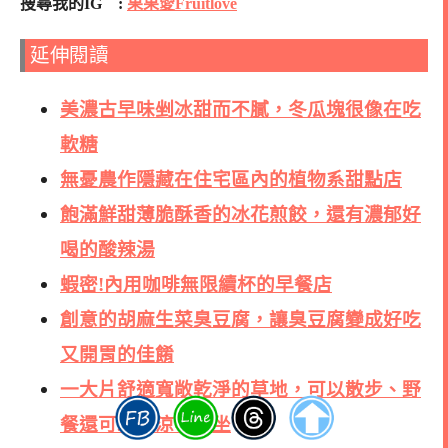
搜尋我的IG :
果果愛Fruitlove
延伸閱讀
美濃古早味剉冰甜而不膩，冬瓜塊很像在吃
軟糖
無憂農作隱藏在住宅區內的植物系甜點店
飽滿鮮甜薄脆酥香的冰花煎餃，還有濃郁好
喝的酸辣湯
蝦密!內用咖啡無限續杯的早餐店
創意的胡麻生菜臭豆腐，讓臭豆腐變成好吃
又開胃的佳餚
一大片舒適寬敞乾淨的草地，可以散步、野
餐還可以在涼亭乘坐