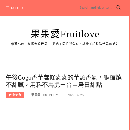
Skip
MENU
to
content
果果愛Fruitlove
帶著小孩一起探索這世界， 透過不同的視角來，感受並記錄這世界的美好
午後Gogo香芋薯條滿滿的芋頭香氣，銅鑼燒
不甜膩，用料不馬虎－台中烏日甜點
台中美食
果果愛FRUITLOVE
2022-05-25