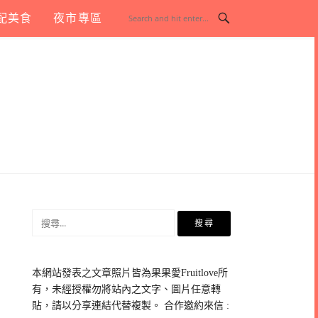
配美食
夜市專區
搜
尋
關
鍵
本網站發表之文章照片皆為果果愛Fruitlove所
字:
有，未經授權勿將站內之文字、圖片任意轉
貼，請以分享連結代替複製。 合作邀約來信 :