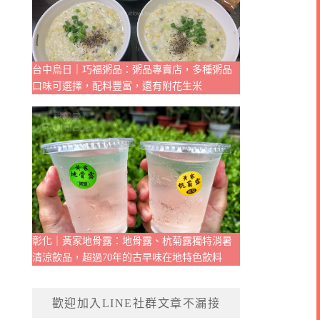
台中烏日｜巧福粥品：粥品專賣店，多種粥品
口味可選擇，配料豐富，還有附花生米
彰化｜黃家地骨露：地骨露、杭菊露獨特消暑
清涼飲品，超過70年的古早味在地特色飲料
歡迎加入LINE社群文章不漏接