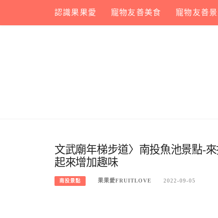
Skip
認識果果愛
寵物友善美食
寵物友善景
to
content
文武廟年梯步道〉南投魚池景點-來
起來增加趣味
果果愛FRUITLOVE
2022-09-05
南投景點