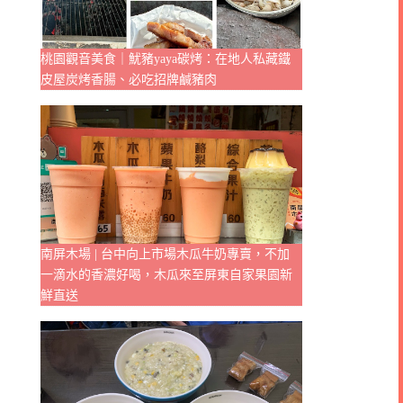
桃園觀音美食｜魷豬yaya碳烤：在地人私藏鐵
皮屋炭烤香腸、必吃招牌鹹豬肉
南屏木場 | 台中向上市場木瓜牛奶專賣，不加
一滴水的香濃好喝，木瓜來至屏東自家果園新
鮮直送