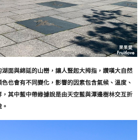
的湖面與綿延的山巒，讓人豎起大拇指，讚嘆大自然
顏色也會有不同變化，影響的因素包含氣候、溫度、
等，
其中藍中帶綠據說是由天空藍與潭邊樹林交互折
貌。