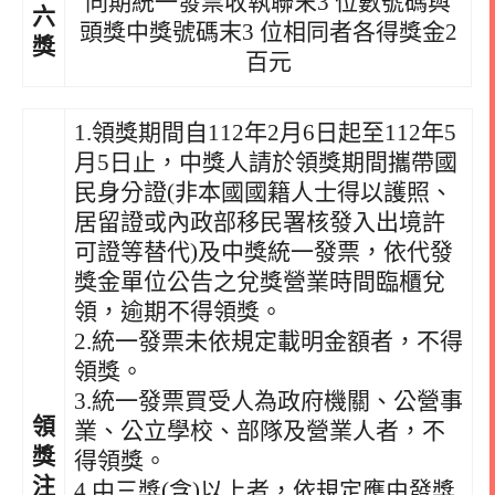
同期統一發票收執聯末3 位數號碼與
六
頭獎中獎號碼末3 位相同者各得獎金2
獎
百元
1.領獎期間自112年2月6日起至112年5
月5日止，中獎人請於領獎期間攜帶國
民身分證(非本國國籍人士得以護照、
居留證或內政部移民署核發入出境許
可證等替代)及中獎統一發票，依代發
獎金單位公告之兌獎營業時間臨櫃兌
領，逾期不得領獎。
2.統一發票未依規定載明金額者，不得
領獎。
3.統一發票買受人為政府機關、公營事
領
業、公立學校、部隊及營業人者，不
獎
得領獎。
注
4.中三獎(含)以上者，依規定應由發獎