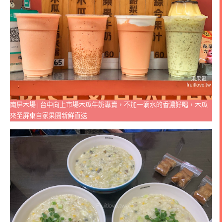
南屏木場 | 台中向上市場木瓜牛奶專賣，不加一滴水的香濃好喝，木瓜
來至屏東自家果園新鮮直送