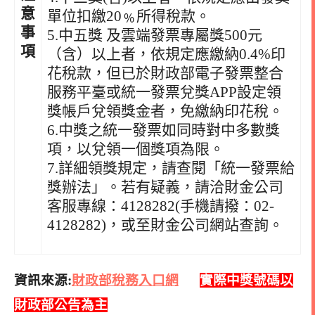
意
單位扣繳20﹪所得稅款。
事
5.中五獎 及雲端發票專屬獎500元
項
（含）以上者，依規定應繳納0.4%印
花稅款，但已於財政部電子發票整合
服務平臺或統一發票兌獎APP設定領
獎帳戶兌領獎金者，免繳納印花稅。
6.中獎之統一發票如同時對中多數獎
項，以兌領一個獎項為限。
7.詳細領獎規定，請查閱「統一發票給
獎辦法」。若有疑義，請洽財金公司
客服專線：4128282(手機請撥：02-
4128282)，或至財金公司網站查詢。
資訊來源:
財政部稅務入口網
實際中獎號碼以
財政部公告為主