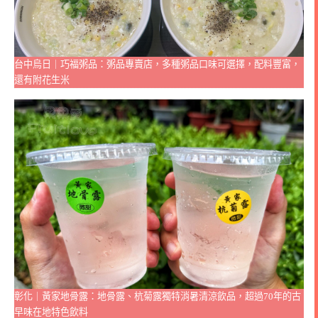
台中烏日｜巧福粥品：粥品專賣店，多種粥品口味可選擇，配料豐富，
還有附花生米
彰化｜黃家地骨露：地骨露、杭菊露獨特消暑清涼飲品，超過70年的古
早味在地特色飲料