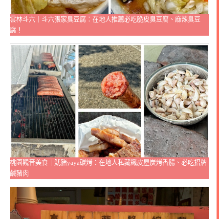
雲林斗六｜斗六張家臭豆腐：在地人推薦必吃脆皮臭豆腐、麻辣臭豆
腐！
桃園觀音美食｜魷豬yaya碳烤：在地人私藏鐵皮屋炭烤香腸、必吃招牌
鹹豬肉