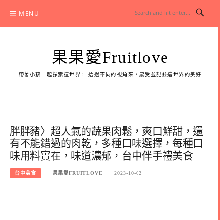
Skip
MENU
to
content
果果愛Fruitlove
帶著小孩一起探索這世界， 透過不同的視角來，感受並記錄這世界的美好
胖胖豬〉超人氣的蔬果肉鬆，爽口鮮甜，還
有不能錯過的肉乾，多種口味選擇，每種口
味用料實在，味道濃郁，台中伴手禮美食
台中美食
果果愛FRUITLOVE
2023-10-02