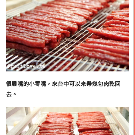
很唰嘴的小零嘴，來台中可以來帶幾包肉乾回
去。