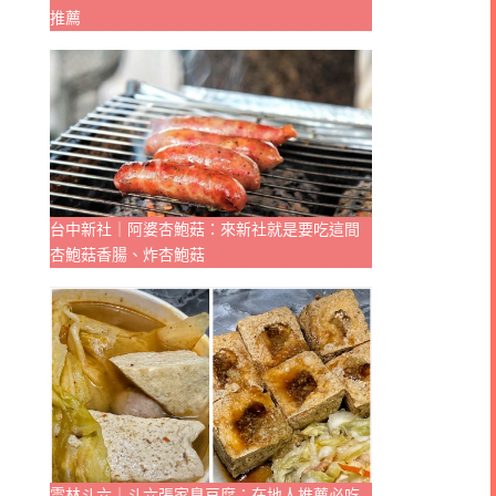
推薦
台中新社｜阿婆杏鮑菇：來新社就是要吃這間
杏鮑菇香腸、炸杏鮑菇
雲林斗六｜斗六張家臭豆腐：在地人推薦必吃