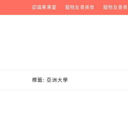
Skip
認識果果愛
寵物友善美食
寵物友善景
to
content
標籤:
亞洲大學