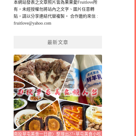
本網站發表之文章照片皆為果果愛Fruitlove所
字:
有，未經授權勿將站內之文字、圖片任意轉
貼，請以分享連結代替複製。 合作邀約來信 :
fruitlove@yahoo.com
最新文章
南投草屯美食一日遊〉整理出27+草屯美食小吃