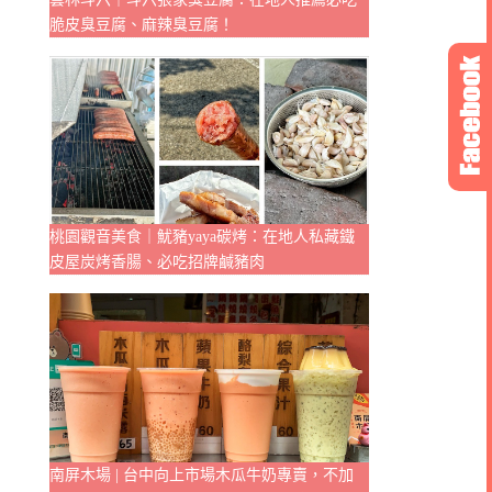
脆皮臭豆腐、麻辣臭豆腐！
桃園觀音美食｜魷豬yaya碳烤：在地人私藏鐵
皮屋炭烤香腸、必吃招牌鹹豬肉
南屏木場 | 台中向上市場木瓜牛奶專賣，不加