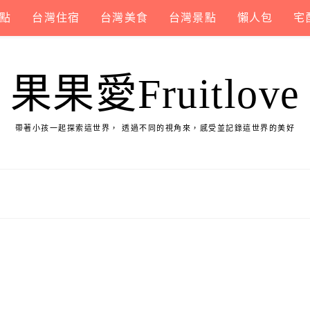
點
台灣住宿
台灣美食
台灣景點
懶人包
宅
果果愛Fruitlove
帶著小孩一起探索這世界， 透過不同的視角來，感受並記錄這世界的美好