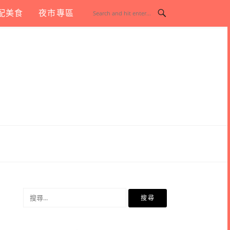
配美食
夜市專區
搜
尋
關
鍵