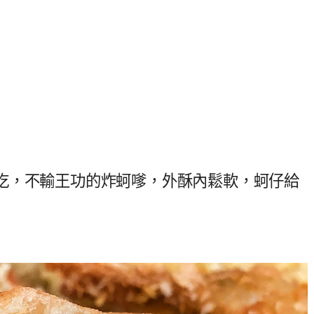
吃，不輸王功的炸蚵嗲，外酥內鬆軟，蚵仔給