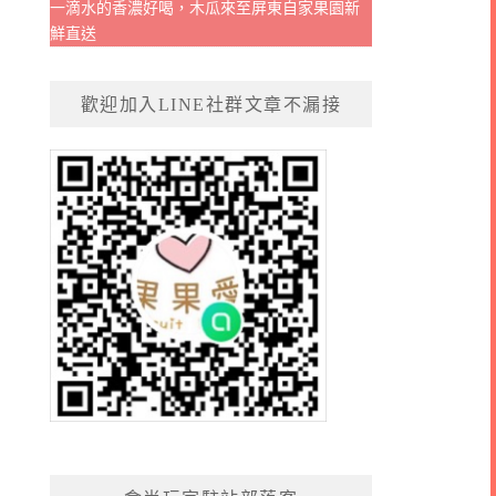
一滴水的香濃好喝，木瓜來至屏東自家果園新
鮮直送
歡迎加入LINE社群文章不漏接