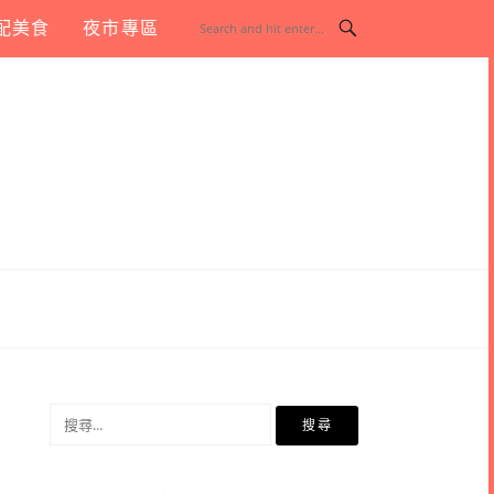
配美食
夜市專區
搜
尋
關
鍵