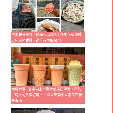
桃園觀音美食｜魷豬yaya碳烤：在地人私藏鐵
皮屋炭烤香腸、必吃招牌鹹豬肉
南屏木場 | 台中向上市場木瓜牛奶專賣，不加
一滴水的香濃好喝，木瓜來至屏東自家果園新
鮮直送