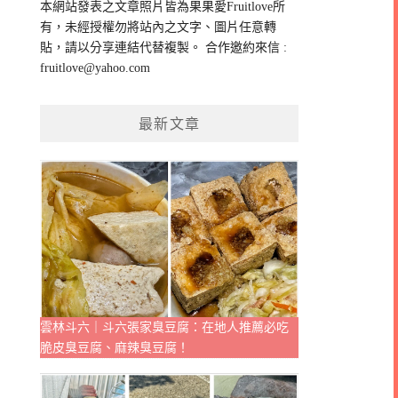
本網站發表之文章照片皆為果果愛Fruitlove所
字:
有，未經授權勿將站內之文字、圖片任意轉
貼，請以分享連結代替複製。 合作邀約來信 :
fruitlove@yahoo.com
最新文章
雲林斗六｜斗六張家臭豆腐：在地人推薦必吃
脆皮臭豆腐、麻辣臭豆腐！