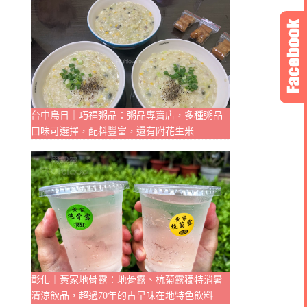
台中烏日｜巧福粥品：粥品專賣店，多種粥品
口味可選擇，配料豐富，還有附花生米
彰化｜黃家地骨露：地骨露、杭菊露獨特消暑
清涼飲品，超過70年的古早味在地特色飲料