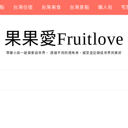
點
台灣住宿
台灣美食
台灣景點
懶人包
宅
果果愛Fruitlove
帶著小孩一起探索這世界， 透過不同的視角來，感受並記錄這世界的美好