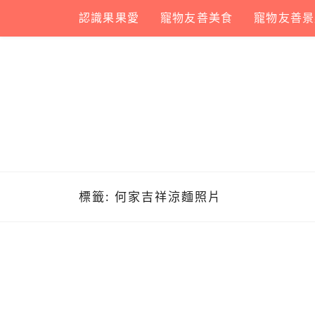
Skip
認識果果愛
寵物友善美食
寵物友善景
to
content
標籤:
何家吉祥涼麵照片