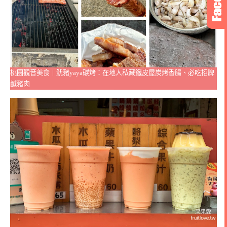
桃園觀音美食｜魷豬yaya碳烤：在地人私藏鐵皮屋炭烤香腸、必吃招牌
鹹豬肉