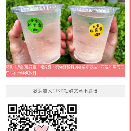
彰化｜黃家地骨露：地骨露、杭菊露獨特消暑清涼飲品，超過70年的古
早味在地特色飲料
歡迎加入LINE社群文章不漏接