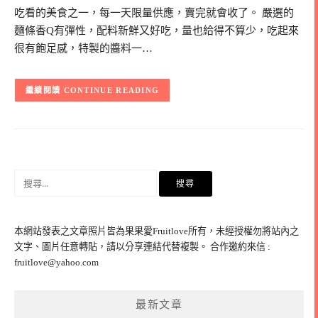
吃看的美食之一，每一天限量供應，賣完就會收了。 嚴選的
麵條香Q有彈性，配料新鮮又好吃，量也給得不算少，吃起來
很有飽足感，特製的醬料一…
CONTINUE READING
搜
尋
關
鍵
本網站發表之文章照片皆為果果愛Fruitlove所有，未經授權勿將站內之
字:
文字、圖片任意轉貼，請以分享連結代替複製。 合作邀約來信 :
fruitlove@yahoo.com
最新文章