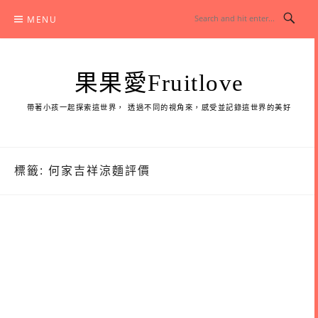
Skip
MENU
to
content
果果愛Fruitlove
帶著小孩一起探索這世界， 透過不同的視角來，感受並記錄這世界的美好
標籤:
何家吉祥涼麵評價