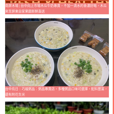
南屏木場 | 台中向上市場木瓜牛奶專賣，不加一滴水的香濃好喝，木瓜
來至屏東自家果園新鮮直送
台中烏日｜巧福粥品：粥品專賣店，多種粥品口味可選擇，配料豐富，
還有附花生米