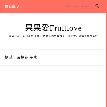
Skip
MENU
to
content
果果愛Fruitlove
帶著小孩一起探索這世界， 透過不同的視角來，感受並記錄這世界的美好
標籤:
南投蚵仔嗲