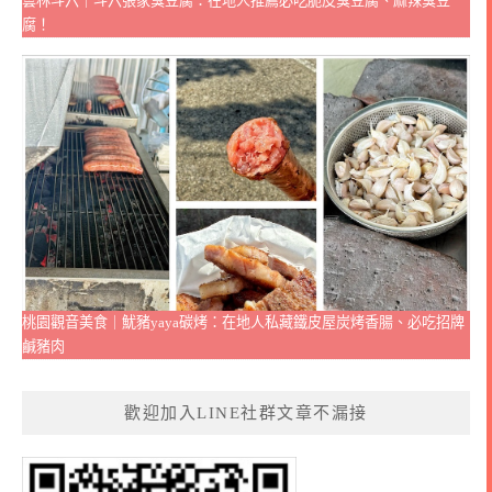
雲林斗六｜斗六張家臭豆腐：在地人推薦必吃脆皮臭豆腐、麻辣臭豆
腐！
桃園觀音美食｜魷豬yaya碳烤：在地人私藏鐵皮屋炭烤香腸、必吃招牌
鹹豬肉
歡迎加入LINE社群文章不漏接