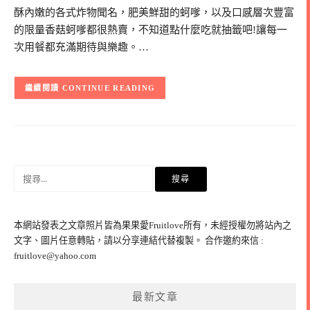
酥內嫩的各式炸物聞名，肥美鮮甜的蚵嗲，以及口感層次豐富
的限量香菇蚵嗲都很熱賣，不知道點什麼吃就抽籤吧!讓每一
次用餐都充滿期待與樂趣。…
CONTINUE READING
搜
尋
關
鍵
本網站發表之文章照片皆為果果愛Fruitlove所有，未經授權勿將站內之
字:
文字、圖片任意轉貼，請以分享連結代替複製。 合作邀約來信 :
fruitlove@yahoo.com
最新文章