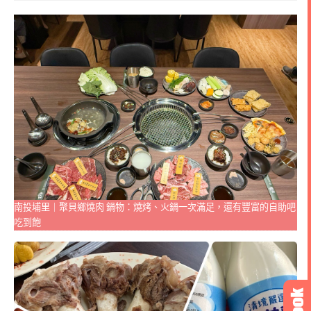
南投埔里｜聚貝鄉燒肉 鍋物：燒烤、火鍋一次滿足，還有豐富的自助吧
吃到飽