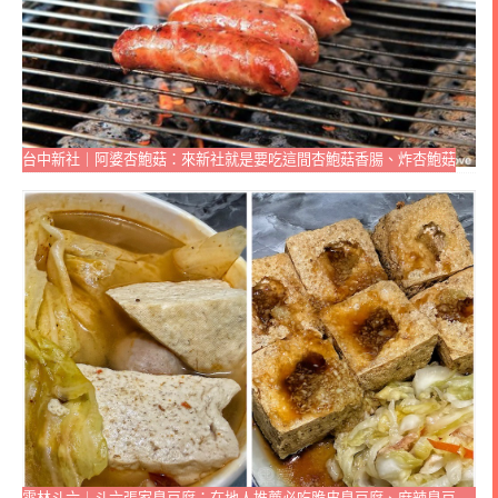
台中新社｜阿婆杏鮑菇：來新社就是要吃這間杏鮑菇香腸、炸杏鮑菇