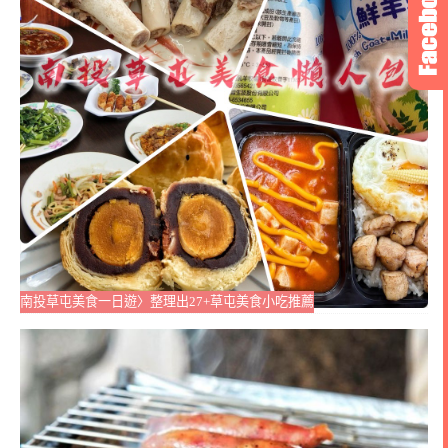
南投草屯美食一日遊〉整理出27+草屯美食小吃推薦