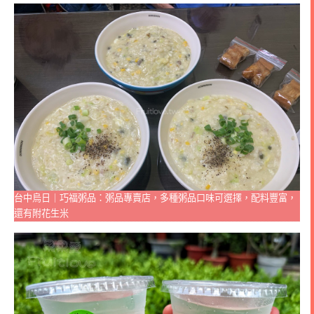
台中烏日｜巧福粥品：粥品專賣店，多種粥品口味可選擇，配料豐富，
還有附花生米