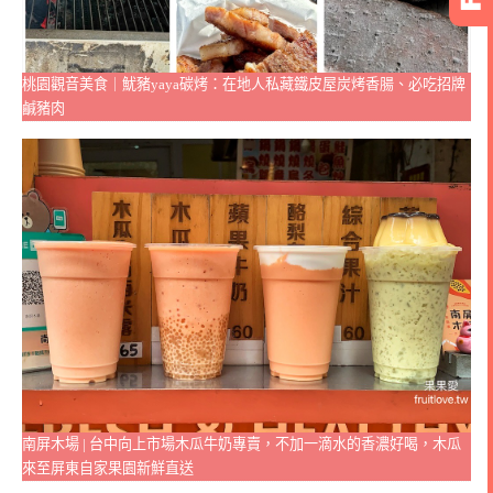
桃園觀音美食｜魷豬yaya碳烤：在地人私藏鐵皮屋炭烤香腸、必吃招牌
鹹豬肉
南屏木場 | 台中向上市場木瓜牛奶專賣，不加一滴水的香濃好喝，木瓜
來至屏東自家果園新鮮直送