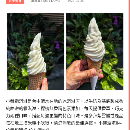
台中美食
果果愛FRUITLOVE
2026-05-26
小赫霜淇淋是台中清水在地的冰淇淋店，以牛奶為基底製成香
純綿密的霜淇淋，標榜無香精色素添加，每天提供香草、巧克
力兩種口味，搭配每週更變的特色口味。是參拜紫雲巖或是品
嚐在地王塔米糕小吃後，清涼消暑的最佳選擇。 小赫霜淇淋-