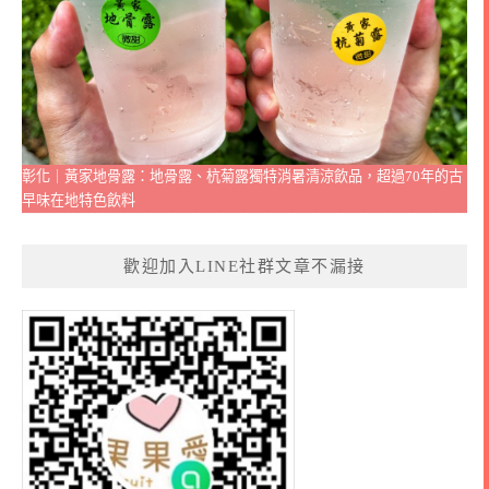
彰化｜黃家地骨露：地骨露、杭菊露獨特消暑清涼飲品，超過70年的古
早味在地特色飲料
歡迎加入LINE社群文章不漏接