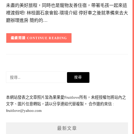
未盡的美好旅程，同時也是寵物友善住宿，帶著毛孩一起來這
裡渡假吧! 林桂園石泉會館-環境介紹 停好車之後就準備來去大
廳辦理進房 簡約的…
CONTINUE READING
搜
尋
關
鍵
本網站發表之文章照片皆為果果愛Fruitlove所有，未經授權勿將站內之
字:
文字、圖片任意轉貼，請以分享連結代替複製。 合作邀約來信 :
fruitlove@yahoo.com
最新文章