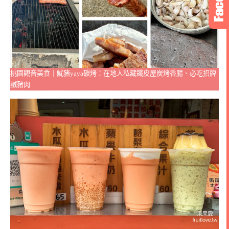
桃園觀音美食｜魷豬yaya碳烤：在地人私藏鐵皮屋炭烤香腸、必吃招牌
鹹豬肉