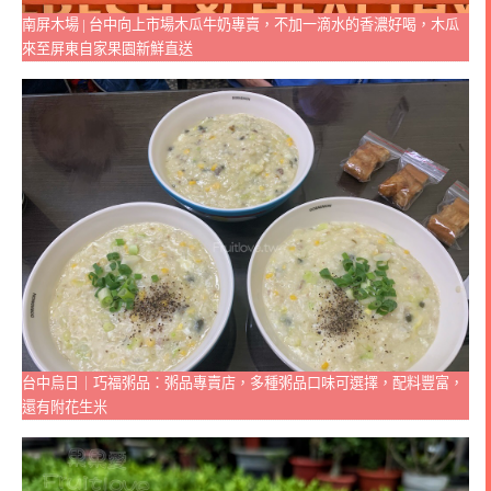
南屏木場 | 台中向上市場木瓜牛奶專賣，不加一滴水的香濃好喝，木瓜
來至屏東自家果園新鮮直送
台中烏日｜巧福粥品：粥品專賣店，多種粥品口味可選擇，配料豐富，
還有附花生米