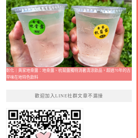
彰化｜黃家地骨露：地骨露、杭菊露獨特消暑清涼飲品，超過70年的古
早味在地特色飲料
歡迎加入LINE社群文章不漏接