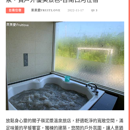
台南住宿
果果愛FRUITLOVE
2022-11-17
3
放鬆身心靈的關子嶺泥漿溫泉旅店，舒適乾淨的寬敞空間，滿
足味蕾的早餐饗宴，獨棟的建築，悠閒的戶外氛圍，讓人意猶