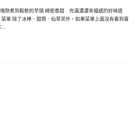
整塊熬煮到鬆軟的芋頭 綿密香甜 充滿濃濃幸福感的好味道
 菜單 除了冰棒．甜筒．仙草茶外，如果菜單上面沒有看到喜
客…