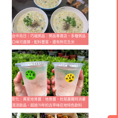
台中烏日｜巧福粥品：粥品專賣店，多種粥品
口味可選擇，配料豐富，還有附花生米
彰化｜黃家地骨露：地骨露、杭菊露獨特消暑
清涼飲品，超過70年的古早味在地特色飲料