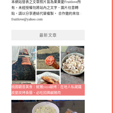
本網站發表之文章照片皆為果果愛Fruitlove所
字:
有，未經授權勿將站內之文字、圖片任意轉
貼，請以分享連結代替複製。 合作邀約來信 :
fruitlove@yahoo.com
最新文章
桃園觀音美食｜魷豬yaya碳烤：在地人私藏鐵
皮屋炭烤香腸、必吃招牌鹹豬肉