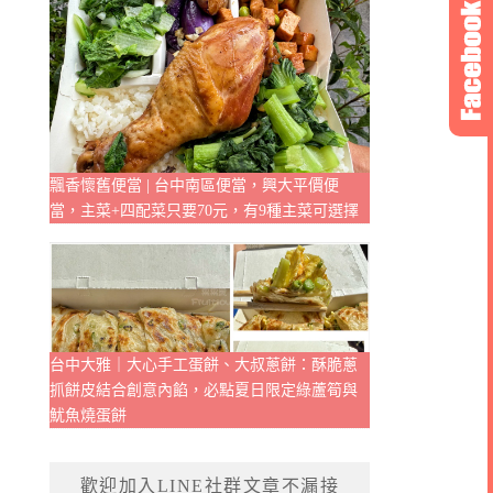
飄香懷舊便當 | 台中南區便當，興大平價便
當，主菜+四配菜只要70元，有9種主菜可選擇
台中大雅｜大心手工蛋餅、大叔蔥餅：酥脆蔥
抓餅皮結合創意內餡，必點夏日限定綠蘆筍與
魷魚燒蛋餅
歡迎加入LINE社群文章不漏接