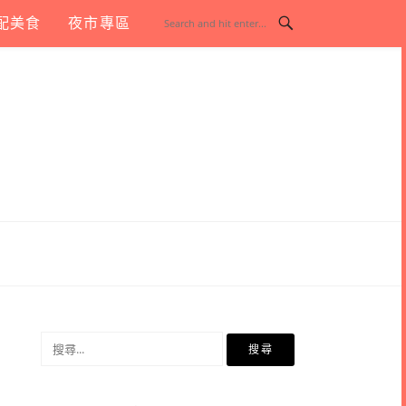
配美食
夜市專區
搜
尋
關
鍵