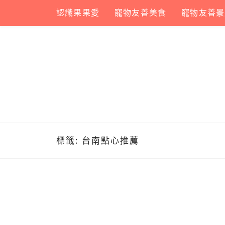
Skip
認識果果愛
寵物友善美食
寵物友善景
to
content
標籤:
台南點心推薦