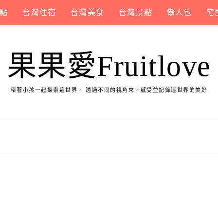
點
台灣住宿
台灣美食
台灣景點
懶人包
宅
果果愛Fruitlove
帶著小孩一起探索這世界， 透過不同的視角來，感受並記錄這世界的美好