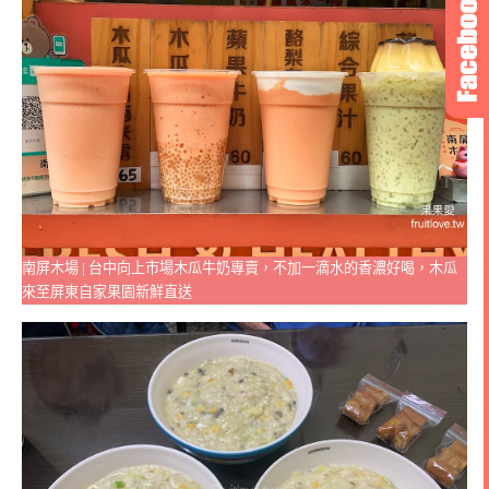
南屏木場 | 台中向上市場木瓜牛奶專賣，不加一滴水的香濃好喝，木瓜
來至屏東自家果園新鮮直送