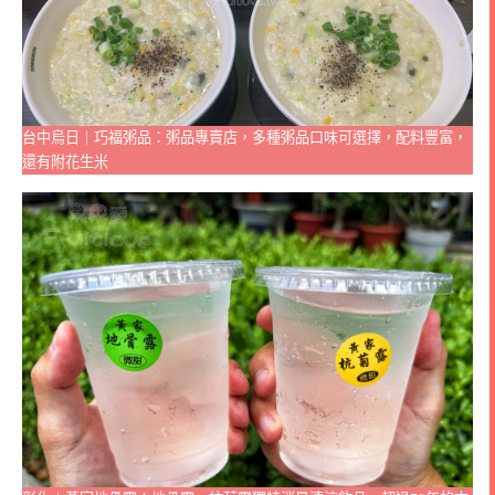
台中烏日｜巧福粥品：粥品專賣店，多種粥品口味可選擇，配料豐富，
還有附花生米