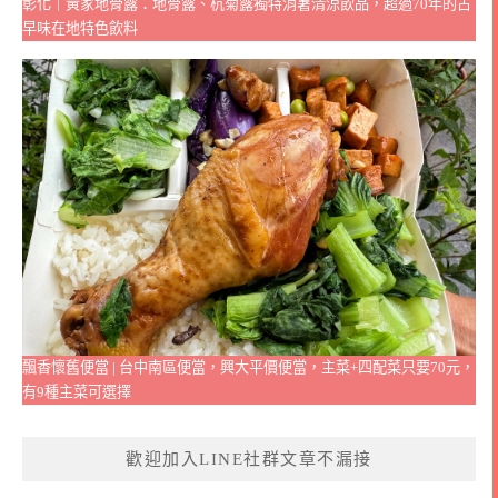
彰化｜黃家地骨露：地骨露、杭菊露獨特消暑清涼飲品，超過70年的古
早味在地特色飲料
飄香懷舊便當 | 台中南區便當，興大平價便當，主菜+四配菜只要70元，
有9種主菜可選擇
歡迎加入LINE社群文章不漏接