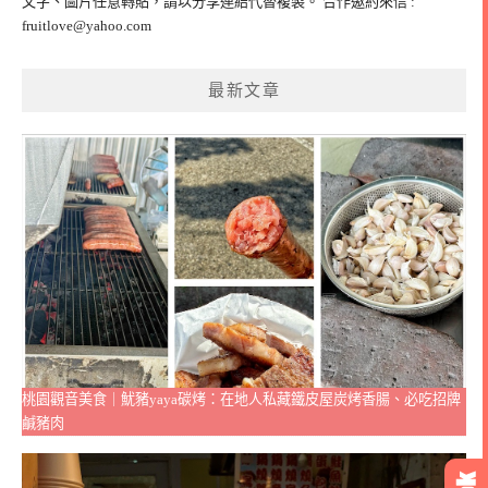
文字、圖片任意轉貼，請以分享連結代替複製。 合作邀約來信 :
fruitlove@yahoo.com
最新文章
桃園觀音美食｜魷豬yaya碳烤：在地人私藏鐵皮屋炭烤香腸、必吃招牌
鹹豬肉