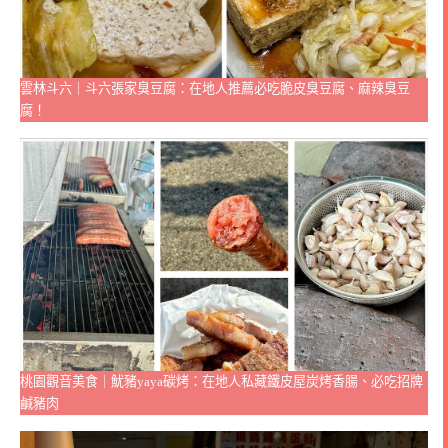
雲林斗六｜斗六張家臭豆腐：在地人推薦必吃脆皮臭豆腐、麻辣臭豆
腐！
桃園觀音美食｜魷豬yaya碳烤：在地人私藏鐵皮屋炭烤香腸、必吃招牌
鹹豬肉