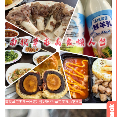
南投草屯美食一日遊〉整理出27+草屯美食小吃推薦