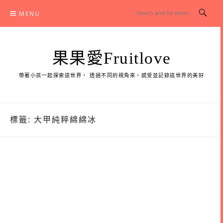
Skip
MENU
to
content
果果愛Fruitlove
帶著小孩一起探索這世界， 透過不同的視角來，感受並記錄這世界的美好
標籤:
大甲純粹綿綿冰