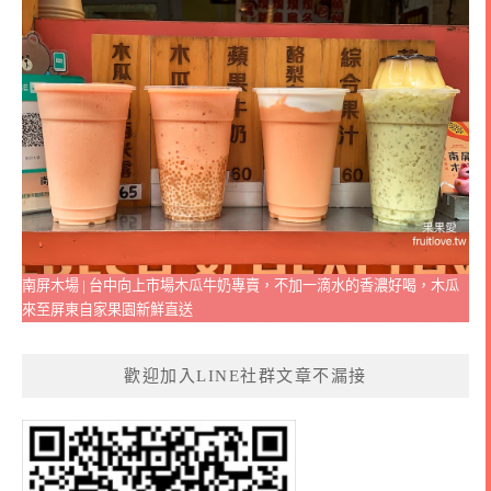
南屏木場 | 台中向上市場木瓜牛奶專賣，不加一滴水的香濃好喝，木瓜
來至屏東自家果園新鮮直送
歡迎加入LINE社群文章不漏接