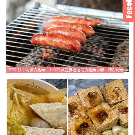
台中新社｜阿婆杏鮑菇：來新社就是要吃這間杏鮑菇香腸、炸杏鮑菇