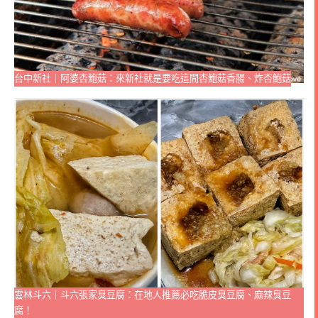
台中新社｜阿婆杏鮑菇：來新社就是要吃這間杏鮑菇香腸、炸杏鮑菇
雲林斗六｜斗六張家臭豆腐：在地人推薦必吃脆皮臭豆腐、麻辣臭豆
腐！