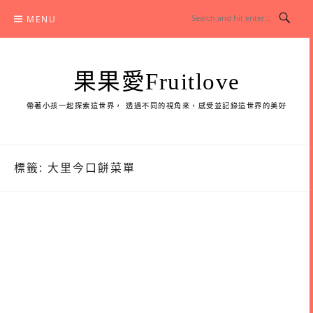
Skip
MENU
to
content
果果愛Fruitlove
帶著小孩一起探索這世界， 透過不同的視角來，感受並記錄這世界的美好
標籤:
大里今口餅菜單