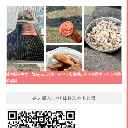
桃園觀音美食｜魷豬yaya碳烤：在地人私藏鐵皮屋炭烤香腸、必吃招牌
鹹豬肉
歡迎加入LINE社群文章不漏接