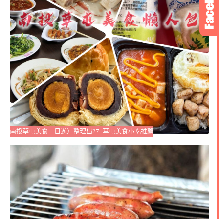
南投草屯美食一日遊〉整理出27+草屯美食小吃推薦