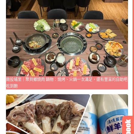
南投埔里｜聚貝鄉燒肉 鍋物：燒烤、火鍋一次滿足，還有豐富的自助吧
吃到飽